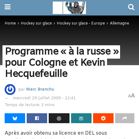
Home
Hockey sur glace
Hockey sur glace - Europe
Allemagne
Programme « à la russe »
pour Cologne et Kevin
Hecquefeuille
par
Marc Branchu
A
A
mercredi 29 juillet 2009 - 22:41
Temps de lecture: 2 mins
Après avoir obtenu sa licence en DEL sous