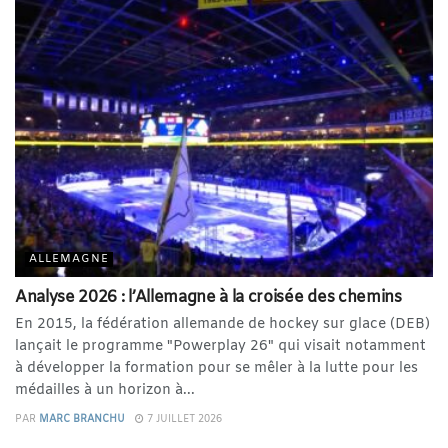
ALLEMAGNE
Analyse 2026 : l’Allemagne à la croisée des chemins
En 2015, la fédération allemande de hockey sur glace (DEB)
lançait le programme "Powerplay 26" qui visait notamment
à développer la formation pour se mêler à la lutte pour les
médailles à un horizon à...
PAR
MARC BRANCHU
7 JUILLET 2026