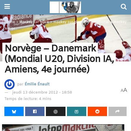
Home
Hockey sur glace
Hockey sur glace - International
Hockey
Junior
Norvège – Danemark
(Mondial U20, Division IA,
Amiens, 4e journée)
par
Émilie Énault
A
A
jeudi 13 décembre 2012 - 18:58
Temps de lecture: 4 mins