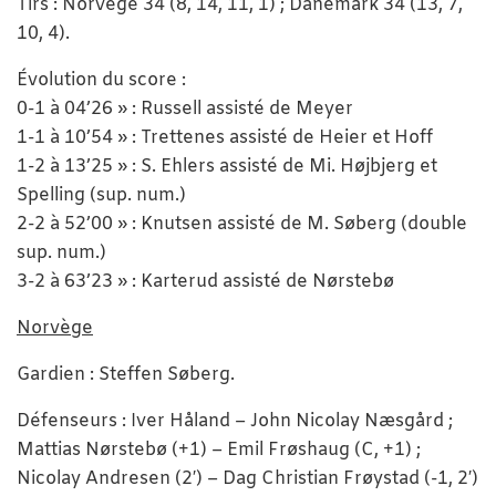
Tirs : Norvège 34 (8, 14, 11, 1) ; Danemark 34 (13, 7,
10, 4).
Évolution du score :
0-1 à 04’26 » : Russell assisté de Meyer
1-1 à 10’54 » : Trettenes assisté de Heier et Hoff
1-2 à 13’25 » : S. Ehlers assisté de Mi. Højbjerg et
Spelling (sup. num.)
2-2 à 52’00 » : Knutsen assisté de M. Søberg (double
sup. num.)
3-2 à 63’23 » : Karterud assisté de Nørstebø
Norvège
Gardien : Steffen Søberg.
Défenseurs : Iver Håland – John Nicolay Næsgård ;
Mattias Nørstebø (+1) – Emil Frøshaug (C, +1) ;
Nicolay Andresen (2′) – Dag Christian Frøystad (-1, 2′)