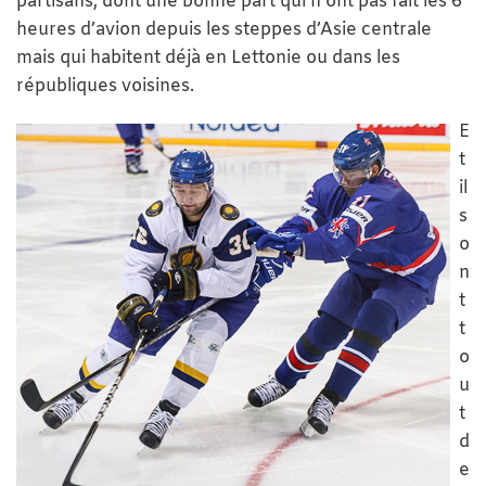
partisans, dont une bonne part qui n’ont pas fait les 6
heures d’avion depuis les steppes d’Asie centrale
mais qui habitent déjà en Lettonie ou dans les
républiques voisines.
E
t
il
s
o
n
t
t
o
u
t
d
e