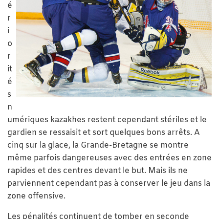
é
r
i
o
r
it
é
s
n
umériques kazakhes restent cependant stériles et le
gardien se ressaisit et sort quelques bons arrêts. A
cinq sur la glace, la Grande-Bretagne se montre
même parfois dangereuses avec des entrées en zone
rapides et des centres devant le but. Mais ils ne
parviennent cependant pas à conserver le jeu dans la
zone offensive.
Les pénalités continuent de tomber en seconde