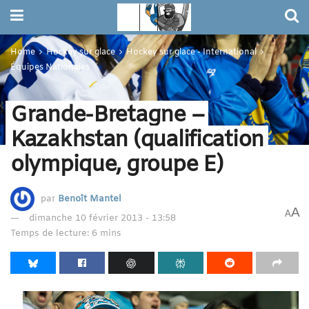
Home
Hockey sur glace
Hockey sur glace - International
Équipes Nationales
Grande-Bretagne –
Kazakhstan (qualification
olympique, groupe E)
par
Benoît Mantel
A
A
dimanche 10 février 2013 - 13:58
Temps de lecture: 6 mins