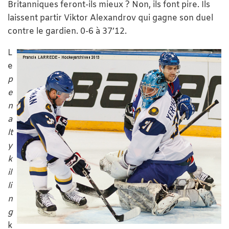
Britanniques feront-ils mieux ? Non, ils font pire. Ils
laissent partir Viktor Alexandrov qui gagne son duel
contre le gardien. 0-6 à 37’12.
L
e
p
e
n
a
lt
y
k
il
li
n
g
k