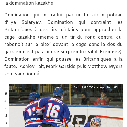
la domination kazakhe.
Domination qui se traduit par un tir sur le poteau
d’Ilya Solaryev. Domination qui contraint les
Britanniques à des tirs lointains pour approcher la
cage kazakhe (même si un tir du rond central qui
rebondit sur le plexi devant la cage dans le dos du
gardien n’est pas loin de surprendre Vitali Eremeev).
Domination enfin qui pousse les Britanniques à la
faute. Ashley Tait, Mark Garside puis Matthew Myers
sont sanctionnés.
L
e
s
s
u
p