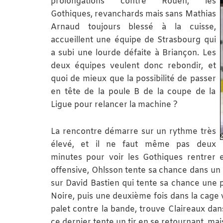
prolongations contre Rouen, les
Gothiques, revanchards mais sans Mathias
Arnaud toujours blessé à la cuisse,
accueillent une équipe de Strasbourg qui
a subi une lourde défaite à Briançon. Les
deux équipes veulent donc rebondir, et
quoi de mieux que la possibilité de passer
en tête de la poule B de la coupe de la
Ligue pour relancer la machine ?
La rencontre démarre sur un rythme très
élevé, et il ne faut même pas deux
minutes pour voir les Gothiques rentrer 
offensive, Ohlsson tente sa chance dans un a
sur David Bastien qui tente sa chance une pr
Noire, puis une deuxième fois dans la cage v
palet contre la bande, trouve Claireaux dans
ce dernier tente un tir en se retournant, mais