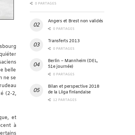
0 PARTAGES
Angers et Brest non validés
0 PARTAGES
Transferts 2013
asbourg
0 PARTAGES
quiéter
Berlin – Mannheim (DEL,
saciens
51e journée)
e belle
0 PARTAGES
n ne se
Trudeau
Bilan et perspective 2018
de la Liiga finlandaise
é (2-2,
12 PARTAGES
que, et
cent à
rtains