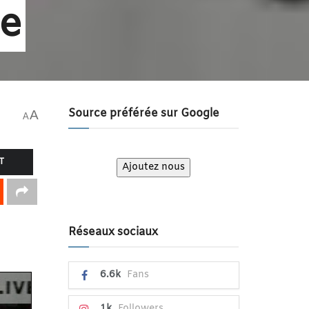
de
Source préférée sur Google
A
A
T
Ajoutez nous
Réseaux sociaux
6.6k
Fans
1k
Followers