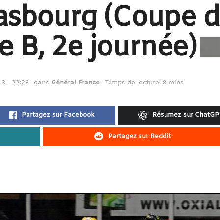
asbourg (Coupe 
le B, 2e journée)
3 - 22:28
dans
Général France
Temps de lecture: 8 mins
Partagez sur Facebook
Résumez sur ChatGP
Partagez sur Reddit