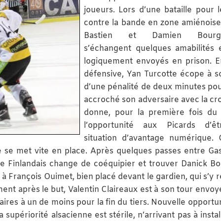
joueurs. Lors d’une bataille pour l
contre la bande en zone amiénoise
Bastien et Damien Bourgu
s’échangent quelques amabilités 
logiquement envoyés en prison. 
défensive, Yan Turcotte écope à s
d’une pénalité de deux minutes pou
accroché son adversaire avec la cro
donne, pour la première fois du
l’opportunité aux Picards d’ê
situation d’avantage numérique.
ce se met vite en place. Après quelques passes entre Ga
le Finlandais change de coéquipier et trouver Danick B
t à François Ouimet, bien placé devant le gardien, qui s’y 
ment après le but, Valentin Claireaux est à son tour envoyé
naires à un de moins pour la fin du tiers. Nouvelle opportu
supériorité alsacienne est stérile, n’arrivant pas à instal