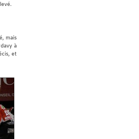
levé.
é, mais
ardavy à
cis, et