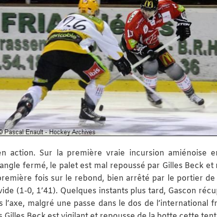
en action. Sur la première vraie incursion amiénoise 
ngle fermé, le palet est mal repoussé par Gilles Beck et 
emière fois sur le rebond, bien arrêté par le portier de l
ide (1-0, 1’41). Quelques instants plus tard, Gascon récu
 l’axe, malgré une passe dans le dos de l’international fr
 Gilles Beck est vigilant et repousse de la botte cette tent