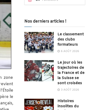
Nos derniers articles !
Le classement
des clubs
formateurs
6 AOÛT 2026
Le jour où les
trajectoires de
la France et de
en zone
la Suisse se
sont croisées
revient
’Étoile
3 AOÛT 2026
père le
Histoires
ançais,
insolites du
ative.