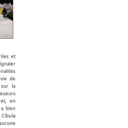
iles et
ignaler
nalités
nvie de
sur la
joueurs
et, en
 a bien
 Cibula
 aucune