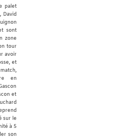
e palet
, David
ignon
et sont
En zone
on tour
r avoir
sse, et
 match,
tre en
 Gascon
scon et
ouchard
reprend
 sur le
nité à 5
ler son