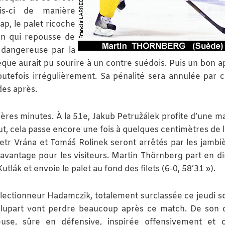
is-ci de manière
ap, le palet ricoche
on qui repousse de
 dangereuse par la
que aurait pu sourire à un contre suédois. Puis un bon a
outefois irrégulièrement. Sa pénalité sera annulée par c
des après.
ières minutes. À la 51e, Jakub Petružálek profite d’une m
ut, cela passe encore une fois à quelques centimètres de l
Petr Vrána et Tomáš Rolinek seront arrêtés par les jambi
davantage pour les visiteurs. Martin Thörnberg part en di
tlák et envoie le palet au fond des filets (6-0, 58’31 »).
électionneur Hadamczik, totalement surclassée ce jeudi so
a plupart vont perdre beaucoup après ce match. De son c
use, sûre en défensive, inspirée offensivement et 