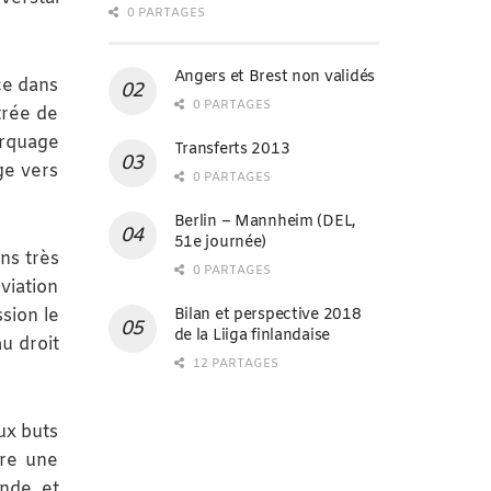
0 PARTAGES
Angers et Brest non validés
ce dans
0 PARTAGES
trée de
arquage
Transferts 2013
ge vers
0 PARTAGES
Berlin – Mannheim (DEL,
51e journée)
ns très
0 PARTAGES
viation
Bilan et perspective 2018
ssion le
de la Liiga finlandaise
u droit
12 PARTAGES
ux buts
fre une
onde et