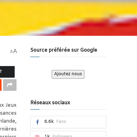
Source préférée sur Google
A
A
T
Ajoutez nous
Réseaux sociaux
ux Jeux
sances
nlande,
6.6k
Fans
rnières
1k
Followers