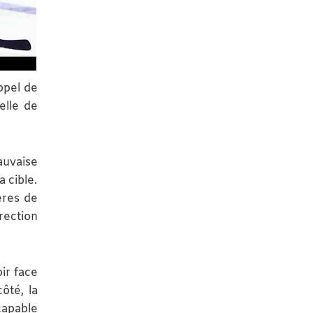
ppel de
elle de
auvaise
a cible.
ères de
rection
ir face
ôté, la
capable