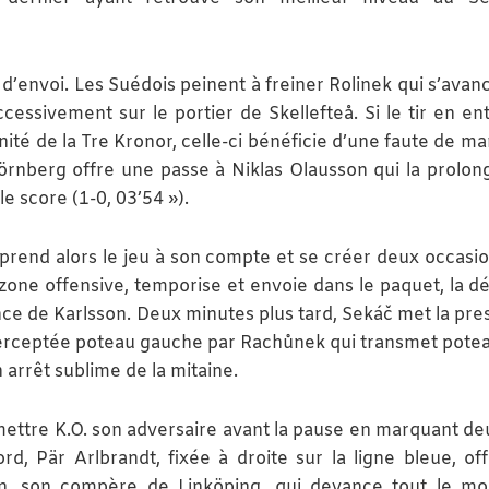
p d’envoi. Les Suédois peinent à freiner Rolinek qui s’avan
essivement sur le portier de Skellefteå. Si le tir en en
ité de la Tre Kronor, celle-ci bénéficie d’une faute de m
hörnberg offre une passe à Niklas Olausson qui la prolon
e score (1-0, 03’54 »).
end alors le jeu à son compte et se créer deux occasio
zone offensive, temporise et envoie dans le paquet, la dé
ance de Karlsson. Deux minutes plus tard, Sekáč met la pre
nterceptée poteau gauche par Rachůnek qui transmet potea
 arrêt sublime de la mitaine.
mettre K.O. son adversaire avant la pause en marquant de
d, Pär Arlbrandt, fixée à droite sur la ligne bleue, of
n, son compère de Linköping, qui devance tout le m