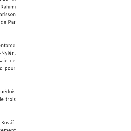
 Rahimi
arlsson
e de Pär
’entame
-Nylén,
saie de
nd pour
 Suédois
e trois
 Kovář.
usement