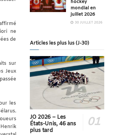
hockey
mondial en
juillet 2026
30 JUILLET 2026
affirmé
iori ne
iées de
Articles les plus lus (J-30)
its sur
es Jeux
 passée
our les
élarus.
JO 2026 – Les
joueurs
États-Unis, 46 ans
 Henrik
plus tard
erstal