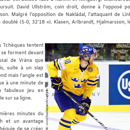
ursuit. David Ullström, coin droit, donne à l’opposé p
son. Malgré l’opposition de Nakládal, l’attaquant de Lin
 doublé (5-0, 32’18 »). Klasen, Arlbrandt, Hjalmarsson, le
es Tchèques tentent
es se forment devant
ssai de Vrána que
is, suite à un slap
ond mais l’angle est
ue à une minute de
n fabuleux jeu en
e sur sa ligne.
mières minutes du
lth et un avantage
chéquie de se créer