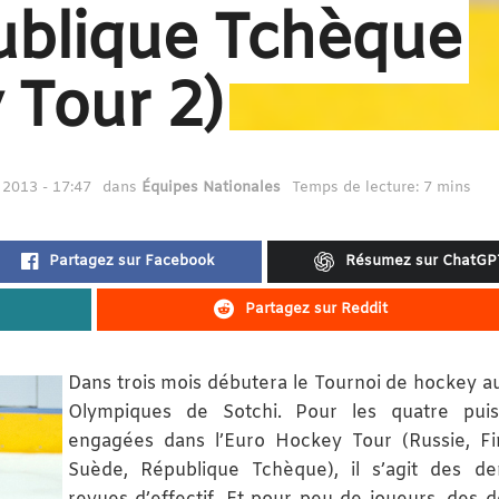
ublique Tchèque
 Tour 2)
2013 - 17:47
dans
Équipes Nationales
Temps de lecture: 7 mins
Partagez sur Facebook
Résumez sur ChatGP
Partagez sur Reddit
Dans trois mois débutera le Tournoi de hockey a
Olympiques de Sotchi. Pour les quatre puis
engagées dans l’Euro Hockey Tour (Russie, Fi
Suède, République Tchèque), il s’agit des de