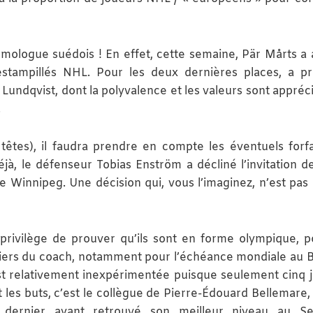
ologue suédois ! En effet, cette semaine, Pär Mårts a 
estampillés NHL. Pour les deux dernières places, a pr
l Lundqvist, dont la polyvalence et les valeurs sont appréc
.
3 têtes), il faudra prendre en compte les éventuels forfa
éjà, le défenseur Tobias Enström a décliné l’invitation d
 Winnipeg. Une décision qui, vous l’imaginez, n’est pas
privilège de prouver qu’ils sont en forme olympique, p
papiers du coach, notamment pour l’échéance mondiale au B
st relativement inexpérimentée puisque seulement cinq 
 les buts, c’est le collègue de Pierre-Édouard Bellemare,
 dernier ayant retrouvé son meilleur niveau au Sev