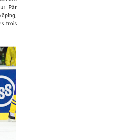
our Pär
köping,
s trois