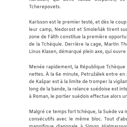
Tcherepovets.
Karlsson est le premier testé, et dès le cou
leur camp, Nedorost et Smoleňák tirent succ
zone de Fälth constitue la première opportun
de la Tchéquie. Derrière la cage, Martin T
Linus Klasen, démarqué plein axe, qui ouvre l
Menée rapidement, la République Tchèque pr
nettes. À la 6e minute, Petružálek entre en 
de Kašpar est à la limite de tromper la vigil
long de la bande, la relance suédoise est i
à Roman, le portier suédois effectue alors un
Malgré ce temps fort tchèque, la Suède va 
consécutifs avec le même bloc. Tout d’abor
magnifique diagonale à Simon Hjalmarsso