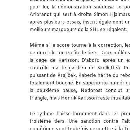
pour lui, la démonstration suédoise se po
Arlbrandt qui sert à droite Simon Hjalmars
après plusieurs essais, inscrit également un
meilleurs marqueurs de la SHL se régalent.
Même si le score tourne à la correction, l
de durcir le ton en fin de tiers. Deux mêlé
la cage de Karlsson. D’abord après un e
contrôle mal le gardien de Skellefteå. Pu
puissant de Krajíček, Kaberle hérite du reb
totalement bouché. En supériorité numériq
la deuxième pause, Nedorost conclut u
triangle, mais Henrik Karlsson reste intraitabl
Le rythme baisse largement dans les pre
troisième tiers. Une sanction contre Fä
numérique vont toutefois permettre à la T