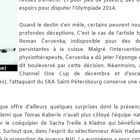
revues d’effectif. Et pour peu de joueurs, des d
espoirs pour disputer l’Olympiade 2014.
Quand le destin s’en mêle, certains peuvent nou
profondes déceptions. C’est le cas de l’artiste 
Roman Červenka, indisponible pour des do
persistantes à la cuisse. Malgré l’interventi
physiothérapeute, Červenka a dû jeter l’éponge e
dit bouleversé par cette décision. Néanmoins, 
Channel One Cup de décembre et d’excel
es), l’attaquant du SKA Saint-Pétersbourg conserve une
que offre d’ailleurs quelques surprises dont la présen
t demi que Tomas Kaberle n’avait plus côtoyé l’équipe nat
 le coéquipier de Sacha Treille à Kladno qui bénéfici
Surtout que, dans l’esprit du sélectionneur Alois Hadamc
 la proportion de joueurs NHL / « européens » pour con