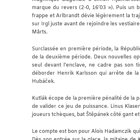
marque du revers (2-0, 16’03 »). Puis un b
frappe et Arlbrandt dévie légèrement la traj
sur Irgl juste avant de rejoindre les vestiai
Mårts.
Surclassée en première période, la Républ
de la deuxième période. Deux nouvelles opp
seul devant l’enclave, ne cadre pas son ti
déborder Henrik Karlsson qui arrête de l
Hubáček.
Kutlák écope de la première pénalité de la pa
de valider ce jeu de puissance. Linus Klase
joueurs tchèques, bat Štěpánek côté gant et 
Le compte est bon pour Alois Hadamczik qui d
Dès son entrée sur la glace, la mitaine de