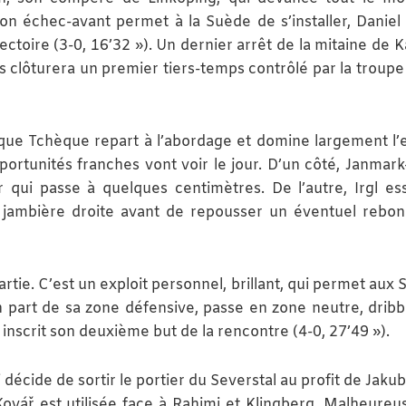
on échec-avant permet à la Suède de s’installer, Daniel
ectoire (3-0, 16’32 »). Un dernier arrêt de la mitaine de K
res clôturera un premier tiers-temps contrôlé par la troup
ique Tchèque repart à l’abordage et domine largement l
ortunités franches vont voir le jour. D’un côté, Janmark
r qui passe à quelques centimètres. De l’autre, Irgl es
a jambière droite avant de repousser un éventuel rebo
rtie. C’est un exploit personnel, brillant, qui permet aux
n part de sa zone défensive, passe en zone neutre, dribbl
inscrit son deuxième but de la rencontre (4-0, 27’49 »).
écide de sortir le portier du Severstal au profit de Jakub
 Kovář est utilisée face à Rahimi et Klingberg. Malheure