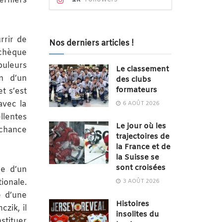
erniers
rrir de
Nos derniers articles !
tchèque
uleurs
Le classement
on d’un
des clubs
formateurs
t s’est
avec la
6 AOÛT 2026
lentes
Le jour où les
 chance
trajectoires de
la France et de
la Suisse se
sont croisées
ce d’un
ionale.
3 AOÛT 2026
e d’une
Histoires
zik, il
insolites du
stituer