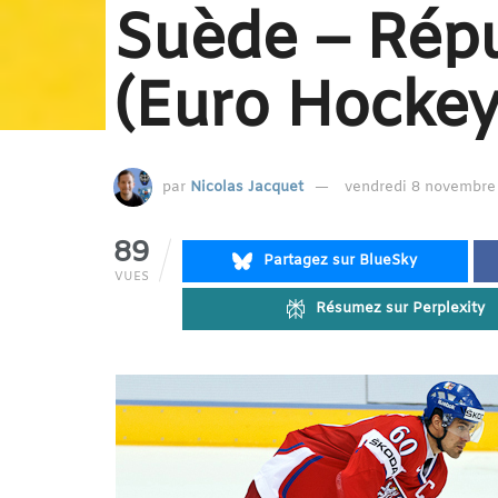
Suède – Rép
(Euro Hockey
par
Nicolas Jacquet
vendredi 8 novembre 
89
Partagez sur BlueSky
VUES
Résumez sur Perplexity