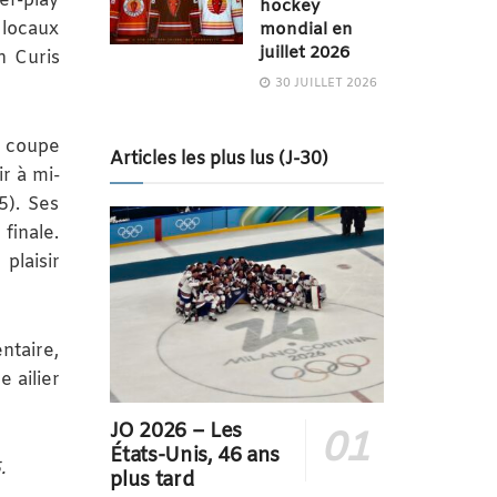
er-play
hockey
 locaux
mondial en
juillet 2026
n Curis
30 JUILLET 2026
a coupe
Articles les plus lus (J-30)
r à mi-
5). Ses
finale.
plaisir
ntaire,
e ailier
JO 2026 – Les
États-Unis, 46 ans
.
plus tard