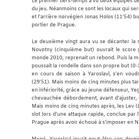
Le premier tiers-temps a vu deux équipes dé
du jeu. Néanmoins ce sont les locaux qui ser
et l’arrière norvégien Jonas Holos (11’54) bu
portier de Prague.
Le deuxième vingt aura vu se décanter la re
Novotny (cinquième but) ouvrait le score
monde 2010, reprenait un rebond. Puis la mêl
poussait la rondelle dans son propre but (0-
en cours de saison à Yaroslavl, s’en vou
(29’51). Mais moins de cinq minutes plus tard
en infériorité, grâce au jeune défenseur, Yeg
chevauchée débordement, avant d’ajuster, à
Mais moins de cinq minutes après, les Lev (L
slot lors d’une attaque rapide, conclue par 
Prague après avoir échoué à s’imposer en NH