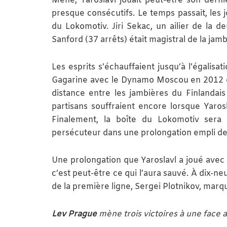
Mené, Yaroslavl jouait peut-être son dernie
presque consécutifs. Le temps passait, les j
du Lokomotiv. Jiri Sekac, un ailier de la d
Sanford (37 arrêts) était magistral de la jamb
Les esprits s’échauffaient jusqu’à l’égalisa
Gagarine avec le Dynamo Moscou en 2012 et 
distance entre les jambières du Finlandai
partisans souffraient encore lorsque Yaros
Finalement, la boîte du Lokomotiv sera i
persécuteur dans une prolongation empli de
Une prolongation que Yaroslavl a joué avec
c’est peut-être ce qui l’aura sauvé. À dix-ne
de la première ligne, Sergei Plotnikov, marq
Lev Prague
mène trois victoires à une face 