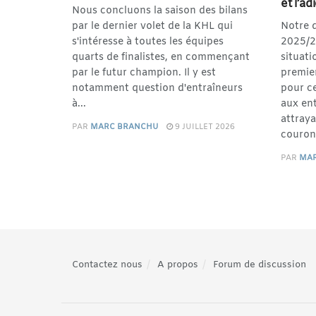
et l’a
Nous concluons la saison des bilans
par le dernier volet de la KHL qui
Notre 
s'intéresse à toutes les équipes
2025/2
quarts de finalistes, en commençant
situati
par le futur champion. Il y est
premier
notamment question d'entraîneurs
pour ce
à...
aux ent
attraya
PAR
MARC BRANCHU
9 JUILLET 2026
couron
PAR
MA
Contactez nous
A propos
Forum de discussion