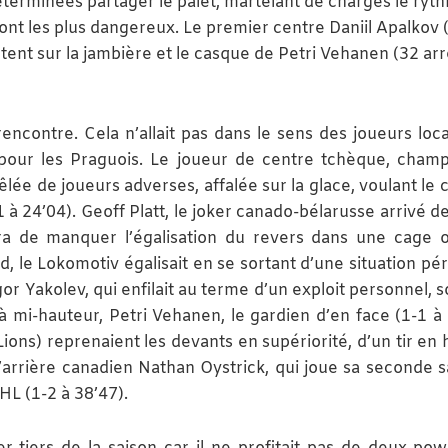
terminées partager le palet, martelant de charges le ryt
ont les plus dangereux. Le premier centre Daniil Apalkov 
tent sur la jambière et le casque de Petri Vehanen (32 arrê
ncontre. Cela n’allait pas dans le sens des joueurs locau
 pour les Praguois. Le joueur de centre tchèque, cham
ée de joueurs adverses, affalée sur la glace, voulant le c
1 à 24’04). Geoff Platt, le joker canado-bélarusse arrivé d
dra de manquer l’égalisation du revers dans une cage 
, le Lokomotiv égalisait en se sortant d’une situation pér
or Yakolev, qui enfilait au terme d’un exploit personnel, 
 mi-hauteur, Petri Vehanen, le gardien d’en face (1-1 à 
ions) reprenaient les devants en supériorité, d’un tir en 
l’arrière canadien Nathan Oystrick, qui joue sa seconde s
L (1-2 à 38’47).