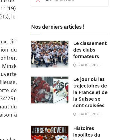
hme de
(11’19)
ts), le
Nos derniers articles !
x. Jiri
Le classement
pion du
des clubs
formateurs
ontrer,
6 AOÛT 2026
e Minsk
ouverte
Le jour où les
illeuse,
trajectoires de
sorte de
la France et de
34’25).
la Suisse se
sont croisées
haut du
aison à
3 AOÛT 2026
Histoires
insolites du