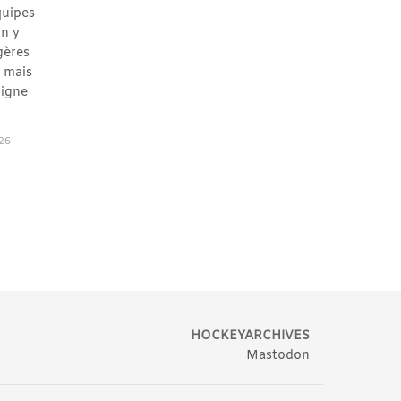
quipes
On y
gères
, mais
ligne
26
HOCKEYARCHIVES
Mastodon