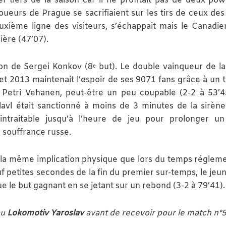
r tiers de la saison car il ne profitait pas de deux pow
oueurs de Prague se sacrifiaient sur les tirs de ceux des
euxième ligne des visiteurs, s’échappait mais le Canadie
ière (47’07).
tion de Sergei Konkov (8
but). Le double vainqueur de l
e
2013 maintenait l’espoir de ses 9071 fans grâce à un ti
s Petri Vehanen, peut-être un peu coupable (2-2 à 53’4
lavl était sanctionné à moins de 3 minutes de la sirène 
ntraitable jusqu’à l’heure de jeu pour prolonger un 
 souffrance russe.
 la même implication physique que lors du temps régleme
uf petites secondes de la fin du premier sur-temps, le jeun
ue le but gagnant en se jetant sur un rebond (3-2 à 79’41).
au
Lokomotiv Yaroslav
avant de recevoir pour le match n°5