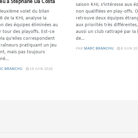
dieu à Stéphane Da Costa
saison KHL s'intéresse aux é
deuxième volet du bilan
non qualifiées en play-offs. 
6 de la KHL analyse la
retrouve deux équipes étran
on des équipes éliminées au
aux priorités très différentes
 tour des playoffs. Est-ce
aussi un club rattrapé par la 
la qu'elles correspondent
de...
raîneurs pratiquant un jeu
PAR
MARC BRANCHU
8 JUIN 20
nt, mais pas toujours
né...
RC BRANCHU
19 JUIN 2026