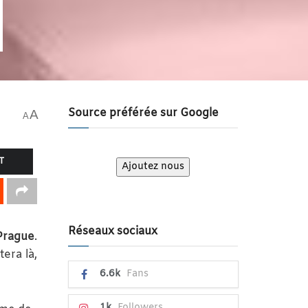
Source préférée sur Google
A
A
T
Ajoutez nous
Réseaux sociaux
Prague
.
tera là,
6.6k
Fans
1k
Followers