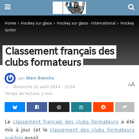
Home
Hockey sur glace
Hockey sur glace - International
Hockey
Junior
Classement français des
clubs formateurs
par
Marc Branchu
A
A
dimanche 31 août 2014 - 21:04
Temps de lecture: 1 min
Le
classement français des clubs formateurs
a été
mis à jour (et le
classement des clubs formateurs
suédois
aussi)