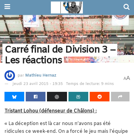
Home
Hockey sur glace
Hockey sur glace - France
Division 3
Carré final de Division 3 –
Les réactions
par
Mathieu Hernaz
A
A
jeudi 23 avril 2015 - 19:35
Temps de lecture: 9 mins
Tristant Lohou (défenseur de Châlons) :
« La déception est là car nous n’avons pas été
ridicules ce week-end. On a forcé le jeu mais l’équipe