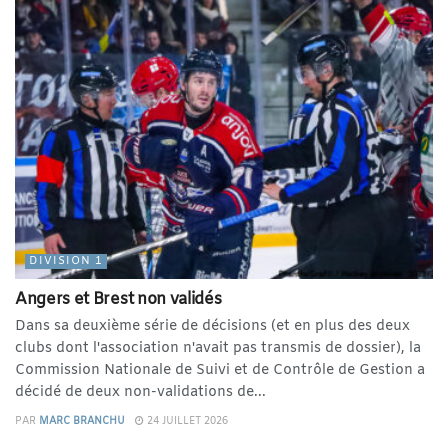
DIVISION 1
Angers et Brest non validés
Dans sa deuxième série de décisions (et en plus des deux
clubs dont l'association n'avait pas transmis de dossier), la
Commission Nationale de Suivi et de Contrôle de Gestion a
décidé de deux non-validations de...
PAR
MARC BRANCHU
24 JUILLET 2026