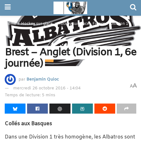
Home
Hockey sur glace
Hockey sur glace - France
Division 1
Brest – Anglet (Division 1, 6e
journée)
par
Benjamin Quioc
A
A
mercredi 26 octobre 2016 - 14:04
Temps de lecture: 5 mins
Collés aux Basques
Dans une Division 1 très homogène, les Albatros sont