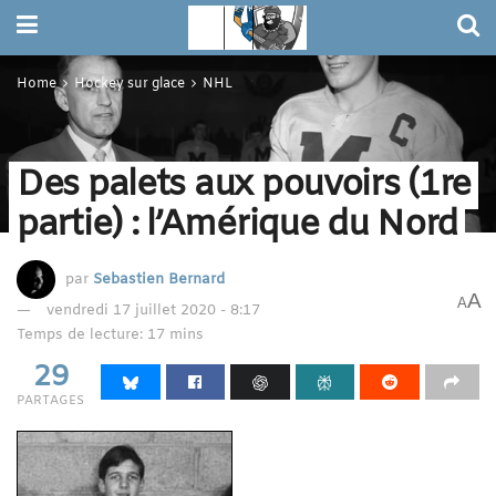
Home
Hockey sur glace
NHL
Des palets aux pouvoirs (1re
partie) : l’Amérique du Nord
par
Sebastien Bernard
A
A
vendredi 17 juillet 2020 - 8:17
Temps de lecture: 17 mins
29
PARTAGES