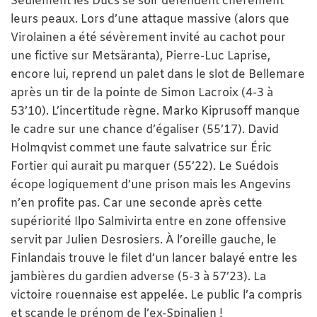
Seulement les Ducs se soir défendent chèrement
leurs peaux. Lors d’une attaque massive (alors que
Virolainen a été sévèrement invité au cachot pour
une fictive sur Metsäranta), Pierre-Luc Laprise,
encore lui, reprend un palet dans le slot de Bellemare
après un tir de la pointe de Simon Lacroix (4-3 à
53’10). L’incertitude règne. Marko Kiprusoff manque
le cadre sur une chance d’égaliser (55’17). David
Holmqvist commet une faute salvatrice sur Éric
Fortier qui aurait pu marquer (55’22). Le Suédois
écope logiquement d’une prison mais les Angevins
n’en profite pas. Car une seconde après cette
supériorité Ilpo Salmivirta entre en zone offensive
servit par Julien Desrosiers. À l’oreille gauche, le
Finlandais trouve le filet d’un lancer balayé entre les
jambières du gardien adverse (5-3 à 57’23). La
victoire rouennaise est appelée. Le public l’a compris
et scande le prénom de l’ex-Spinalien !