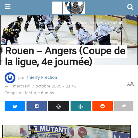
Home
Hockey sur glace
Hockey sur glace - France
Général
France
Rouen – Angers (Coupe de
la ligue, 4e journée)
par
Thierry Frechon
A
A
mercredi 7 octobre 2009 - 21:43
Temps de lecture: 6 mins