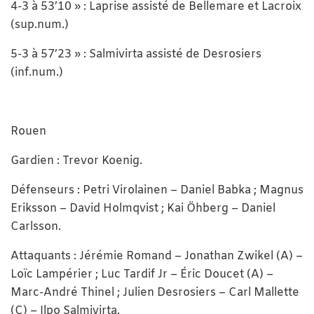
4-3 à 53’10 » : Laprise assisté de Bellemare et Lacroix
(sup.num.)
5-3 à 57’23 » : Salmivirta assisté de Desrosiers
(inf.num.)
Rouen
Gardien : Trevor Koenig.
Défenseurs : Petri Virolainen – Daniel Babka ; Magnus
Eriksson – David Holmqvist ; Kai Öhberg – Daniel
Carlsson.
Attaquants : Jérémie Romand – Jonathan Zwikel (A) –
Loïc Lampérier ; Luc Tardif Jr – Éric Doucet (A) –
Marc-André Thinel ; Julien Desrosiers – Carl Mallette
(C) – Ilpo Salmivirta.