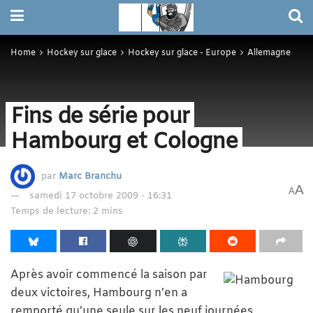
Home
Hockey sur glace
Hockey sur glace - Europe
Allemagne
Fins de série pour
Hambourg et Cologne
par
Marc Branchu
A
A
samedi 17 octobre 2009 - 16:31
Temps de lecture: 2 mins
Après avoir commencé la saison par
deux victoires, Hambourg n’en a
remporté qu’une seule sur les neuf journées