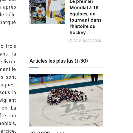
Le premier
n après
Mondial à 16
équipes, un
de Pôle
tournant dans
 marqué
l’histoire du
hockey
27 JUILLET 2026
c trois
ans la
Articles les plus lus (J-30)
 livrer
ment le
rs sont
taques.
sous la
igilant
ion. La
ffre un
blois,
rcice.