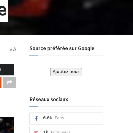
e
Source préférée sur Google
A
A
T
Ajoutez nous
Réseaux sociaux
6.6k
Fans
1k
Followers