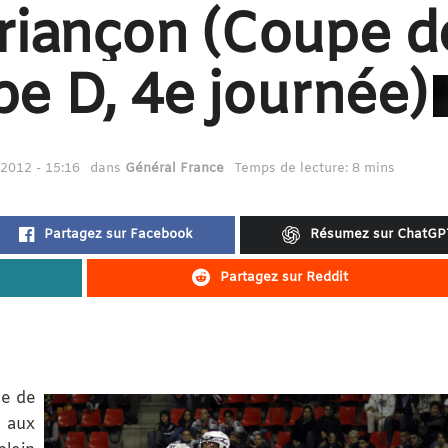
riançon (Coupe d
upe D, 4e journée)
2012 - 15:16
dans
Général France
Temps de lecture: 8 mins
Partagez sur Facebook
Résumez sur ChatGP
Partagez sur Reddit
pe de
 aux