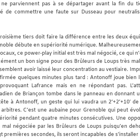
 ne parviennent pas à se départager avant la fin du ti
rcé de commettre une faute sur Dusseau pour neutrali
troisième tiers doit faire la différence entre les deux équ
noble débute en supériorité numérique. Malheureuseme
locaux, ce power-play initial est très mal négocié, ce qui n
cément un bon signe pour des Brûleurs de Loups très mal
 semblent avoir laissé leur concentration au vestiaire. Imp
firmée quelques minutes plus tard : Antonoff joue bien 
provoquant Lafrance mais en ne répondant pas. L’at
adien de Briançon tombe dans le panneau en donnant 
tête à Antonoff, un geste qui lui vaudra un 2’+2’+10′ de 
 arbitres. C’est une aubaine pour Grenoble qui peut évo
ériorité pendant quatre minutes consécutives. Une oppo
s mal négociée par les Brûleurs de Loups puisqu’en deh
gt premières secondes, ils seront incapables de s’installer