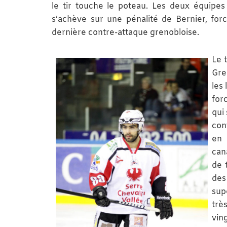
le tir touche le poteau. Les deux équipes
s’achève sur une pénalité de Bernier, fo
dernière contre-attaque grenobloise.
Le 
Gre
les 
for
qui
con
en 
can
de 
des
sup
trè
vin