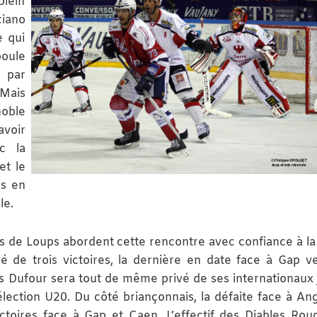
plein
ciano
e qui
oule
t par
Mais
noble
avoir
c la
et le
as en
le.
urs de Loups abordent cette rencontre avec confiance à la
 de trois victoires, la dernière en date face à Gap v
is Dufour sera tout de même privé de ses internationaux 
élection U20. Du côté briançonnais, la défaite face à An
ctoires face à Gap et Caen. L’effectif des Diables Rou