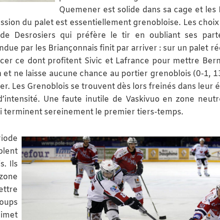
Quemener est solide dans sa cage et les 
sion du palet est essentiellement grenobloise. Les choix 
de Desrosiers qui préfère le tir en oubliant ses part
due par les Briançonnais finit par arriver : sur un palet 
cer ce dont profitent Sivic et Lafrance pour mettre Bern
n et ne laisse aucune chance au portier grenoblois (0-1, 13
er. Les Grenoblois se trouvent dès lors freinés dans leur 
d’intensité. Une faute inutile de Vaskivuo en zone neutr
 terminent sereinement le premier tiers-temps.
riode
blent
. Ils
 zone
ettre
Loups
imet