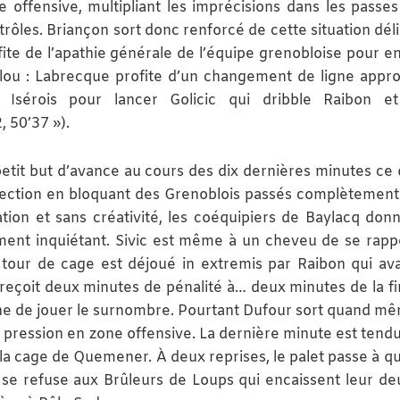
e offensive, multipliant les imprécisions dans les passes
trôles. Briançon sort donc renforcé de cette situation déli
fite de l’apathie générale de l’équipe grenobloise pour e
clou : Labrecque profite d’un changement de ligne appro
 Isérois pour lancer Golicic qui dribble Raibon et
, 50’37 »).
petit but d’avance au cours des dix dernières minutes ce 
erfection en bloquant des Grenoblois passés complètement
ation et sans créativité, les coéquipiers de Baylacq don
ment inquiétant. Sivic est même à un cheveu de se rapp
tour de cage est déjoué in extremis par Raibon qui ava
 reçoit deux minutes de pénalité à… deux minutes de la fi
e de jouer le surnombre. Pourtant Dufour sort quand m
a pression en zone offensive. La dernière minute est tend
 la cage de Quemener. À deux reprises, le palet passe à q
n se refuse aux Brûleurs de Loups qui encaissent leur d