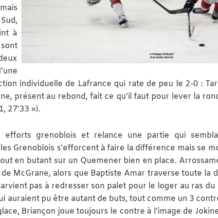
 mais
 Sud,
int à
 sont
 deux
d’une
tion individuelle de Lafrance qui rate de peu le 2-0 : Tard
 présent au rebond, fait ce qu’il faut pour lever la rond
1, 27’33 »).
efforts grenoblois et relance une partie qui sembla
 les Grenoblois s’efforcent à faire la différence mais se 
n tout en butant sur un Quemener bien en place. Arrossam
u de McGrane, alors que Baptiste Amar traverse toute la 
rvient pas à redresser son palet pour le loger au ras du
 auraient pu être autant de buts, tout comme un 3 contr
glace, Briançon joue toujours le contre à l’image de Jokin