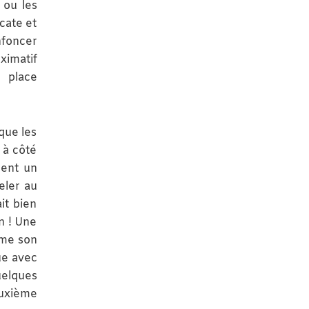
 ou les
cate et
nfoncer
ximatif
 place
que les
 à côté
nent un
eler au
it bien
n ! Une
ême son
ue avec
uelques
euxième