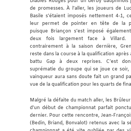
Diables Rouges pour un derby dauphinois 
de promesses. À l’aller, les joueurs de Lu
Basile s’étaient imposés nettement 4-1, c
leur permet de pointer en tête de la p
puisque Briançon s’est imposé égalemen
deux fois largement face à Villard. 
contrairement à la saison dernière, Gre
reste dans la course à la qualification après 
battu Gap à deux reprises. C’est don
suprématie du groupe qui se joue ce soir, 
vainqueur aura sans doute fait un grand p
vue de la qualification pour les quarts de fina
Malgré la défaite du match aller, les Brûle
d’un début de championnat parfait ponctué
dernier. Pour cette rencontre, Jean-Franço
(Bedin, Briand, Bonvalot) retenus avec la s
championnat a été vite oubliée par des vi