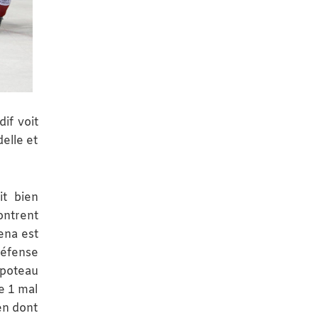
if voit
elle et
it bien
montrent
ena est
défense
 poteau
e 1 mal
en dont