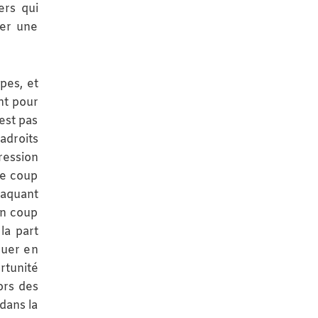
ers qui
ser une
ipes, et
nt pour
’est pas
adroits
ression
le coup
taquant
un coup
la part
luer en
rtunité
ors des
 dans la