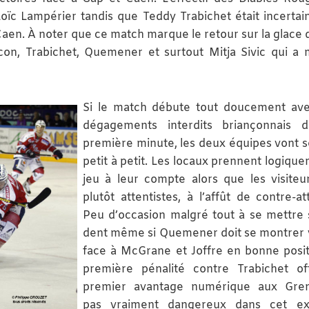
ïc Lampérier tandis que Teddy Trabichet était incertai
Caen. À noter que ce match marque le retour sur la glace 
con, Trabichet, Quemener et surtout Mitja Sivic qui a
Si le match débute tout doucement ave
dégagements interdits briançonnais d
première minute, les deux équipes vont se
petit à petit. Les locaux prennent logique
jeu à leur compte alors que les visiteu
plutôt attentistes, à l’affût de contre-at
Peu d’occasion malgré tout à se mettre 
dent même si Quemener doit se montrer v
face à McGrane et Joffre en bonne posit
première pénalité contre Trabichet o
premier avantage numérique aux Greno
pas vraiment dangereux dans cet exe