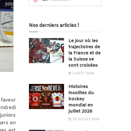
Nos derniers articles !
Le jour où les
trajectoires de
la France et de
la Suisse se
sont croisées
3 AOÛT 2026
Histoires
insolites du
hockey
 faveur
mondial en
endredi
juillet 2026
juniors
30 JUILLET 2026
gers en
ges est