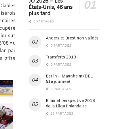
JO 2026 – Les
Diables
États-Unis, 46 ans
plus tard
isérois
enaires
0 PARTAGES
récupéré
ier sur
Angers et Brest non validés
’08 »).
0 PARTAGES
élan par
Transferts 2013
e offre
0 PARTAGES
Berlin – Mannheim (DEL,
51e journée)
0 PARTAGES
Bilan et perspective 2018
de la Liiga finlandaise
12 PARTAGES