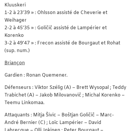
Kluuskeri
1-2 à 23’39 » : Ohlsson assisté de Cheverie et
Weihager
2-2 à 45’35 » : Goličič assisté de Lampérier et
Korenko
3-2 à 49’47 » : Frecon assisté de Bourgaut et Rohat
(sup. num.)
Briançon
Gardien : Ronan Quemener.
Défenseurs : Viktor Szélig (A) – Brett Wysopal ; Teddy
Trabichet (A) – Jakob Milovanovič ; Michal Korenko –
Teemu Linkomaa.
Attaquants : Mitja Šivic – Boštjan Goličič – Marc-
André Bernier (C) ; Loïc Lampérier – David
Labrecque – Olli Jokinen ; Peter Bourgaut –