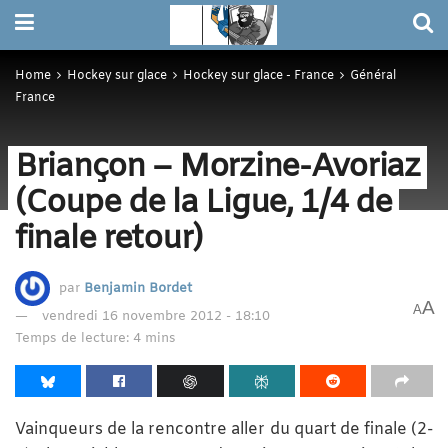
Home
Hockey sur glace
Hockey sur glace - France
Général
France
Briançon – Morzine-Avoriaz
(Coupe de la Ligue, 1/4 de
finale retour)
par
Benjamin Bordet
A
A
vendredi 16 novembre 2012 - 18:10
Temps de lecture: 4 mins
Vainqueurs de la rencontre aller du quart de finale (2-