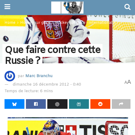
Home
Hockey sur glace
Hockey sur glace - International
Équipes Nationales
Que faire contre cette
Russie ?
par
Marc Branchu
A
A
dimanche 16 décembre 2012 - 0:40
Temps de lecture: 6 mins