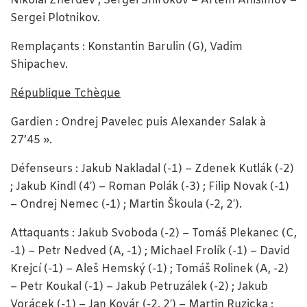
Nikolaï Zherdev ; Sergei Shirokov – Artem Anisimov –
Sergei Plotnikov.
Remplaçants : Konstantin Barulin (G), Vadim
Shipachev.
République Tchèque
Gardien : Ondrej Pavelec puis Alexander Salak à
27’45 ».
Défenseurs : Jakub Nakladal (-1) – Zdenek Kutlák (-2)
; Jakub Kindl (4′) – Roman Polák (-3) ; Filip Novak (-1)
– Ondrej Nemec (-1) ; Martin Škoula (-2, 2′).
Attaquants : Jakub Svoboda (-2) – Tomáš Plekanec (C,
-1) – Petr Nedved (A, -1) ; Michael Frolík (-1) – David
Krejcí (-1) – Aleš Hemský (-1) ; Tomáš Rolinek (A, -2)
– Petr Koukal (-1) – Jakub Petruzálek (-2) ; Jakub
Vorácek (-1) – Jan Kovár (-2, 2′) – Martin Ruzicka ;