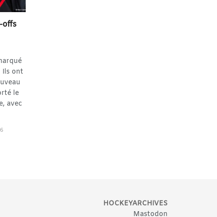
-offs
marqué
 Ils ont
ouveau
rté le
e, avec
26
HOCKEYARCHIVES
Mastodon