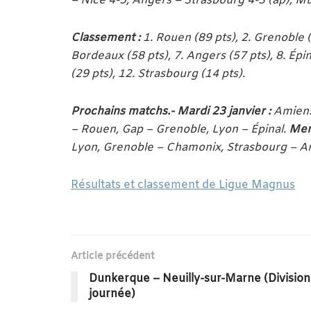
– Nice 4-5, Angers – Strasbourg 4-3 (ap), 
Classement :
1. Rouen (89 pts), 2. Grenoble (8
Bordeaux (58 pts), 7. Angers (57 pts), 8. Épi
(29 pts), 12. Strasbourg (14 pts).
Prochains matchs.-
Mardi 23 janvier :
Amiens
– Rouen, Gap – Grenoble, Lyon – Épinal.
Merc
Lyon, Grenoble – Chamonix, Strasbourg – Am
Résultats et classement de Ligue Magnus
Article précédent
Dunkerque – Neuilly-sur-Marne (Division
journée)