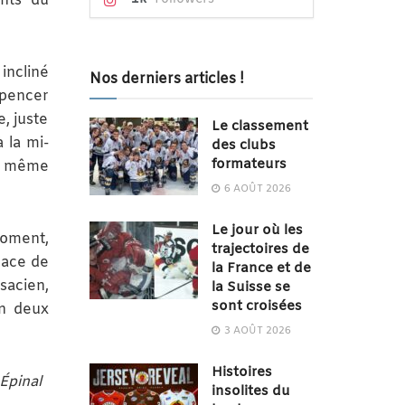
nts du
incliné
Nos derniers articles !
 Spencer
, juste
Le classement
à la mi-
des clubs
formateurs
nd même
6 AOÛT 2026
Le jour où les
 moment,
trajectoires de
glace de
la France et de
sacien,
la Suisse se
sont croisées
en deux
3 AOÛT 2026
Histoires
Épinal
insolites du