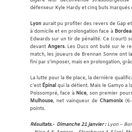
digéré leur déconvenue strasbourgeois
défenseur Kyle Hardy et cinq buts marqués 
Lyon
aurait pu profiter des revers de Gap e
à domicile et en prolongation face à
Bordea
Edwards sur un tir de pénalité. Ce (court) 
devant
Angers
. Les Ducs ont buté sur le 
match, les joueurs de Brennan Sonne ont la
fini par s’imposer, mais en prolongation, gr
La lutte pour la 8e place, la dernière qualifi
c’est
Épinal
qui la détient. Mais le Gamyo a la
Poissompré, face à
Nice
, son premier pours
Mulhouse
, net vainqueur de
Chamonix
(6-
points.
Résultats.- Dimanche 21 janvier :
Lyon – Bor