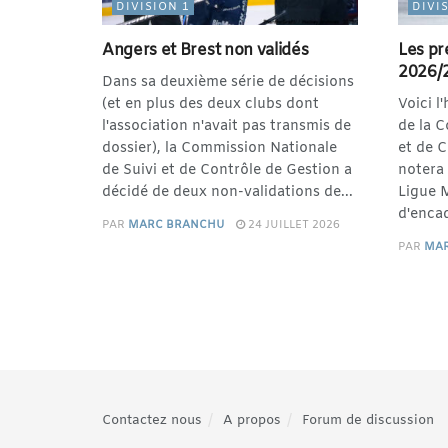
DIVISION 1
DIVI
Angers et Brest non validés
Les pr
2026/
Dans sa deuxième série de décisions
(et en plus des deux clubs dont
Voici l
l'association n'avait pas transmis de
de la 
dossier), la Commission Nationale
et de 
de Suivi et de Contrôle de Gestion a
notera 
décidé de deux non-validations de...
Ligue 
d'encad
PAR
MARC BRANCHU
24 JUILLET 2026
PAR
MA
Contactez nous
A propos
Forum de discussion