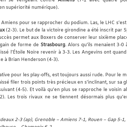
e en se vengeant contre
Amiens
(7-1 avec quatre poi
en supériorité numérique).
t Amiens pour se rapprocher du podium. Las, le LHC s’est 
ux
(2-3). Le but de la victoire girondine a été inscrit par
succès permet aux Boxers de conserver leur sixième place
regain de forme de
Strasbourg
. Alors qu’ils menaient 3-0 
issé l’Étoile Noire revenir à 3-3. Les Angevins ont qua
âce à Brian Henderson (4-3).
cative pour les play-offs, est toujours aussi rude. Pour le
issé filer trois points très précieux en s’inclinant, sur sa 
uivant (4-5). Et voilà qu’en plus se rapproche le voisin al
2). Les trois rivaux ne se tiennent désormais plus qu’
deaux 2-3 (ap), Grenoble – Amiens 7-1, Rouen – Gap 5-1, 