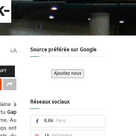
k-
Source préférée sur Google
A
A
GPT
Ajoutez nous
Réseaux sociaux
laine à
ttu
Gap
rme. Au
6.6k
Fans
ups ont
1k
Followers