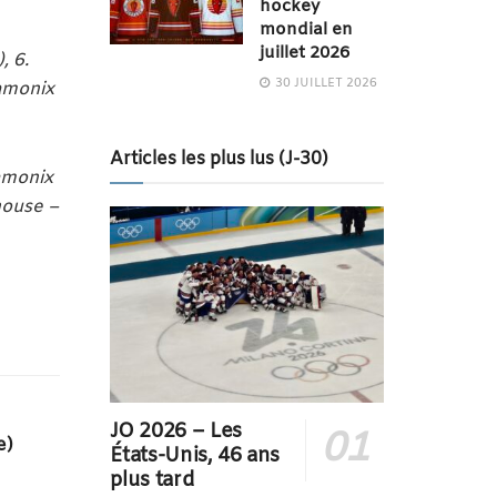
hockey
mondial en
juillet 2026
, 6.
30 JUILLET 2026
hamonix
Articles les plus lus (J-30)
amonix
ouse –
JO 2026 – Les
e)
États-Unis, 46 ans
plus tard