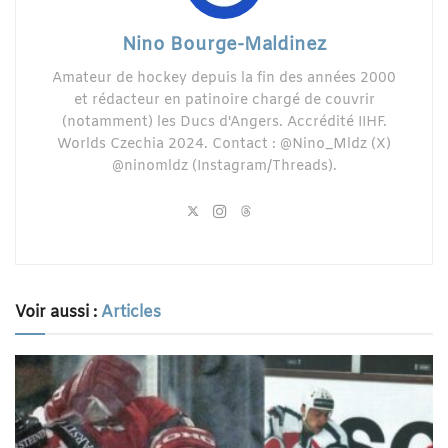
Nino Bourge-Maldinez
Amateur de hockey depuis la fin des années 2000
et rédacteur en patinoire chargé de couvrir
(notamment) les Ducs d'Angers. Accrédité IIHF.
Worlds Czechia 2024. Contact : @Nino_Mldz (X)
@ninomldz (Instagram/Threads).
Voir aussi :
Articles