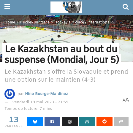
Home
Hockey sur glace
Hockey sur glace - International
Équipes Nationales
Le Kazakhstan au bout du
suspense (Mondial, Jour 5)
Le Kazakhstan s'offre la Slovaquie et prend
une option sur le maintien (4-3)
par
Nino Bourge-Maldinez
A
A
vendredi 19 mai 2023 - 21:59
Temps de lecture: 7 mins
13
PARTAGES