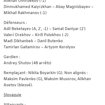
Alikhan Omirbekov (-1)
Dinmukhamed Kaiyrzkhan – Abay Magnisbayev –
Mikhail Rakhmanov (-1)
Défenseurs :
Adil Beketayev (A, 2′, -1) – Samat Daniyar (2′)
Valeri Orekhov – Kirill Polokhov (-2)
Madi Dikhanbek – Danil Butenko
Tamirlan Gaitamirov – Artyom Korolyov
Gardien :
Andrey Shutov (48 arrêts)
Remplaçant : Nikita Boyarkin (G). Non alignés :
Maksim Pavlenko (G), Maksim Musorov, Alikhan
Asetov (blessé).
Slovaquie
Attaquants :