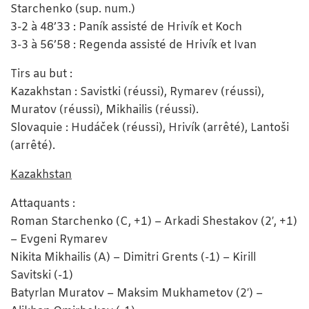
Starchenko (sup. num.)
3-2 à 48’33 : Paník assisté de Hrivík et Koch
3-3 à 56’58 : Regenda assisté de Hrivík et Ivan
Tirs au but :
Kazakhstan : Savistki (réussi), Rymarev (réussi),
Muratov (réussi), Mikhailis (réussi).
Slovaquie : Hudáček (réussi), Hrivík (arrêté), Lantoši
(arrêté).
Kazakhstan
Attaquants :
Roman Starchenko (C, +1) – Arkadi Shestakov (2′, +1)
– Evgeni Rymarev
Nikita Mikhailis (A) – Dimitri Grents (-1) – Kirill
Savitski (-1)
Batyrlan Muratov – Maksim Mukhametov (2′) –