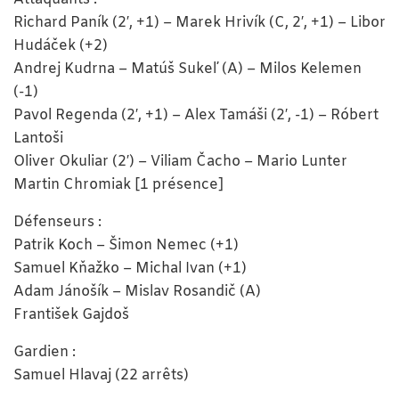
Richard Paník (2′, +1) – Marek Hrivík (C, 2′, +1) – Libor
Hudáček (+2)
Andrej Kudrna – Matúš Sukeľ (A) – Milos Kelemen
(-1)
Pavol Regenda (2′, +1) – Alex Tamáši (2′, -1) – Róbert
Lantoši
Oliver Okuliar (2′) – Viliam Čacho – Mario Lunter
Martin Chromiak [1 présence]
Défenseurs :
Patrik Koch – Šimon Nemec (+1)
Samuel Kňažko – Michal Ivan (+1)
Adam Jánošík – Mislav Rosandič (A)
František Gajdoš
Gardien :
Samuel Hlavaj (22 arrêts)