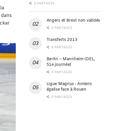
0 PARTAGES
la
, dans
Angers et Brest non validés
eckar
0 PARTAGES
Transferts 2013
0 PARTAGES
Berlin – Mannheim (DEL,
51e journée)
0 PARTAGES
Ligue Magnus : Amiens
égalise face à Rouen
0 PARTAGES