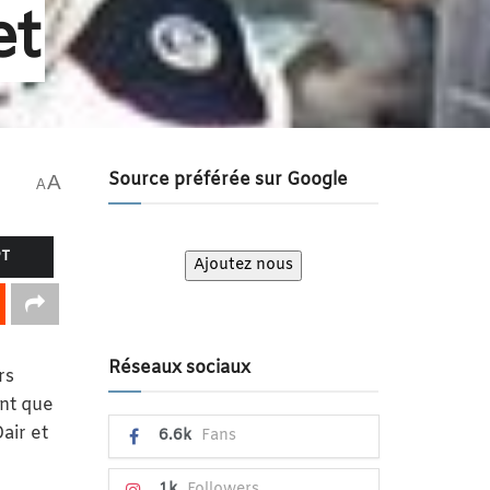
et
Source préférée sur Google
A
A
PT
Ajoutez nous
Réseaux sociaux
rs
ant que
air et
6.6k
Fans
1k
Followers