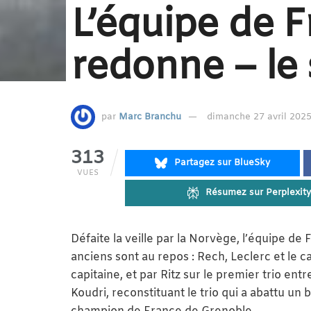
L’équipe de F
redonne – le 
par
Marc Branchu
dimanche 27 avril 2025
313
Partagez sur BlueSky
VUES
Résumez sur Perplexity
Défaite la veille par la Norvège, l’équipe de 
anciens sont au repos : Rech, Leclerc et le 
capitaine, et par Ritz sur le premier trio ent
Koudri, reconstituant le trio qui a abattu un 