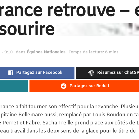
rance retrouve – 
sourire
 - 9:10
dans
Équipes Nationales
Temps de lecture: 6 mins
Partagez sur Facebook
Résumez sur ChatG
Partagez sur Reddit
France a fait tourner son effectif pour la revanche. Plusieu
capitaine Bellemare aussi, remplacé par Louis Boudon en t
re Perret et Fabre. Sacha Treille prend place aux côtés de D
beau travail dans les deux sens de la glace pour le titre de