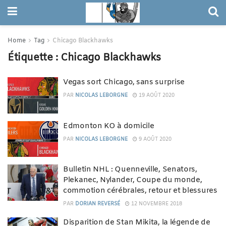
Home
Tag
Chicago Blackhawks
Étiquette :
Chicago Blackhawks
Vegas sort Chicago, sans surprise
PAR
NICOLAS LEBORGNE
19 AOÛT 2020
Edmonton KO à domicile
PAR
NICOLAS LEBORGNE
9 AOÛT 2020
Bulletin NHL : Quenneville, Senators,
Plekanec, Nylander, Coupe du monde,
commotion cérébrales, retour et blessures
PAR
DORIAN REVERSÉ
12 NOVEMBRE 2018
Disparition de Stan Mikita, la légende de