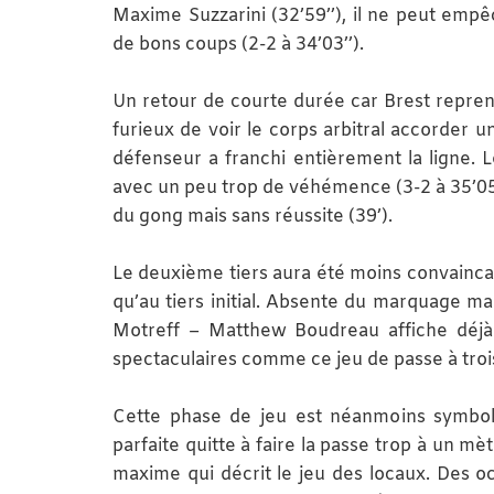
Maxime Suzzarini (32’59’’), il ne peut emp
de bons coups (2-2 à 34’03’’).
Un retour de courte durée car Brest repre
furieux de voir le corps arbitral accorder u
défenseur a franchi entièrement la ligne. 
avec un peu trop de véhémence (3-2 à 35’05’
du gong mais sans réussite (39’).
Le deuxième tiers aura été moins convaincan
qu’au tiers initial. Absente du marquage ma
Motreff – Matthew Boudreau affiche déjà
spectaculaires comme ce jeu de passe à trois
Cette phase de jeu est néanmoins symboli
parfaite quitte à faire la passe trop à un mè
maxime qui décrit le jeu des locaux. Des o