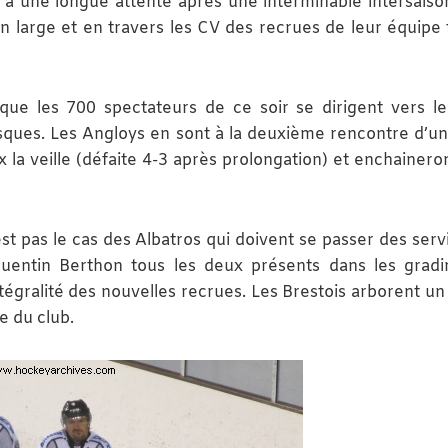
 à une longue attente après une interminable intersaison
en large et en travers les CV des recrues de leur équipe 
ue les 700 spectateurs de ce soir se dirigent vers le
asques. Les Angloys en sont à la deuxième rencontre d’u
 la veille (défaite 4-3 après prolongation) et enchainero
est pas le cas des Albatros qui doivent se passer des serv
uentin Berthon tous les deux présents dans les gradi
égralité des nouvelles recrues. Les Brestois arborent un 
e du club.