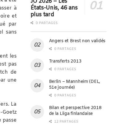
k a été
JO 2026 – Les
États-Unis, 46 ans
asser à
plus tard
oire et
0 PARTAGES
qué par
el sans
Angers et Brest non validés
0 PARTAGES
ent les
Transferts 2013
est pas
0 PARTAGES
atch de
par une
Berlin – Mannheim (DEL,
51e journée)
0 PARTAGES
ers. La
Bilan et perspective 2018
e-Goetz
de la Liiga finlandaise
e passe
12 PARTAGES