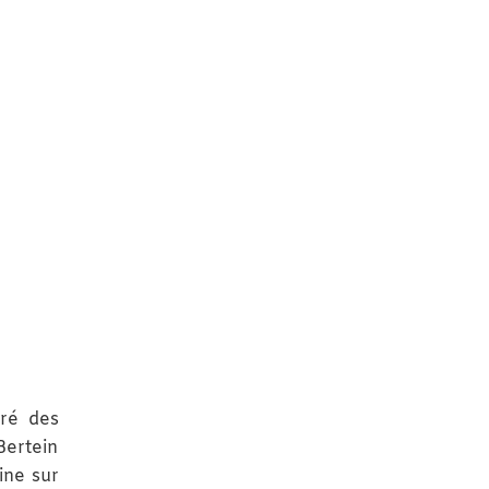
gré des
Bertein
ine sur