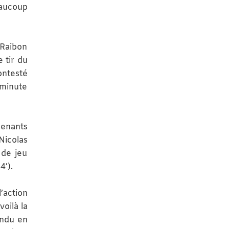
eaucoup
 Raibon
 tir du
ontesté
 minute
renants
Nicolas
 de jeu
4’).
’action
voilà la
endu en