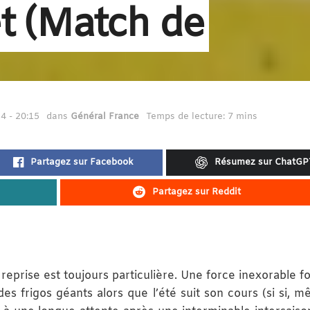
et (Match de
4 - 20:15
dans
Général France
Temps de lecture: 7 mins
Partagez sur Facebook
Résumez sur ChatGP
Partagez sur Reddit
eprise est toujours particulière. Une force inexorable fo
des frigos géants alors que l’été suit son cours (si si, 