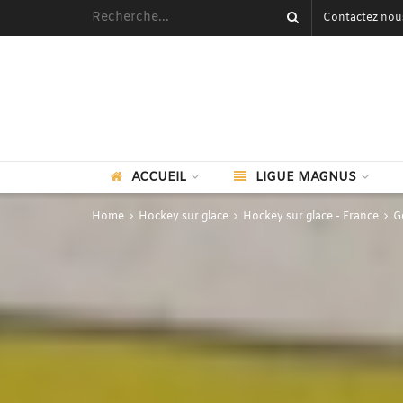
Contactez nou
ACCUEIL
LIGUE MAGNUS
Home
Hockey sur glace
Hockey sur glace - France
G