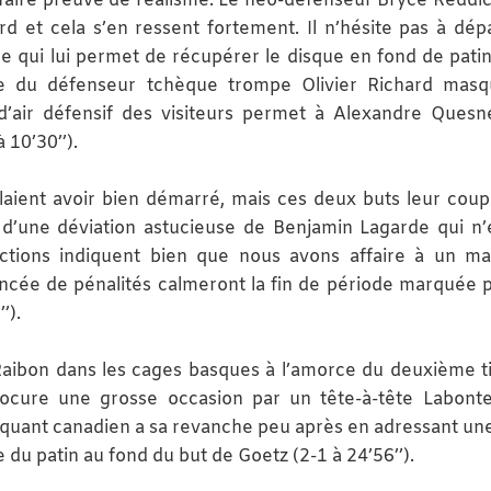
 faire preuve de réalisme. Le néo-défenseur Bryce Reddic
 et cela s’en ressent fortement. Il n’hésite pas à dép
 ce qui lui permet de récupérer le disque en fond de patin
rise du défenseur tchèque trompe Olivier Richard mas
d’air défensif des visiteurs permet à Alexandre Quesn
 10’30’’).
aient avoir bien démarré, mais ces deux buts leur coup
on d’une déviation astucieuse de Benjamin Lagarde qui n’
rictions indiquent bien que nous avons affaire à un m
ncée de pénalités calmeront la fin de période marquée 
’).
 Raibon dans les cages basques à l’amorce du deuxième ti
ocure une grosse occasion par un tête-à-tête Labont
ttaquant canadien a sa revanche peu après en adressant un
 du patin au fond du but de Goetz (2-1 à 24’56’’).