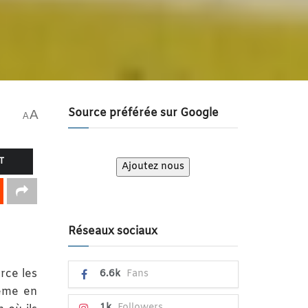
Source préférée sur Google
A
A
T
Ajoutez nous
Réseaux sociaux
rce les
6.6k
Fans
même en
1k
Followers