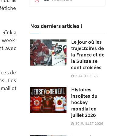
 où ils
fétiche
Nos derniers articles !
 Rïnkla
n week-
Le jour où les
nt avec
trajectoires de
la France et de
la Suisse se
sont croisées
ices de
3 AOÛT 2026
ns. Les
maillot
Histoires
insolites du
hockey
mondial en
juillet 2026
30 JUILLET 2026