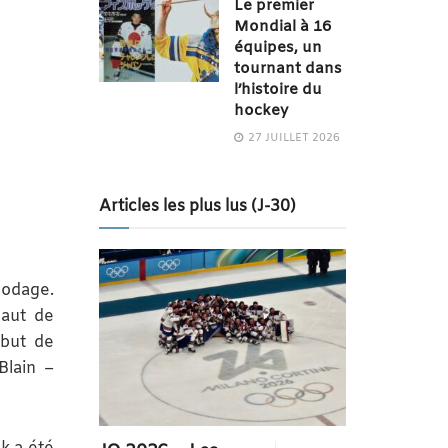
Le premier
Mondial à 16
équipes, un
tournant dans
l’histoire du
hockey
27 JUILLET 2026
Articles les plus lus (J-30)
rodage.
haut de
ébut de
Blain –