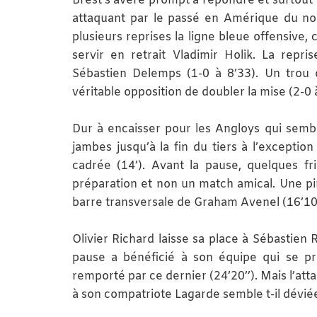
Brest s’avère prompt à répondre et surtout
attaquant par le passé en Amérique du nord
plusieurs reprises la ligne bleue offensive,
servir en retrait Vladimir Holik. La rep
Sébastien Delemps (1-0 à 8’33). Un trou 
véritable opposition de doubler la mise (2-0 à
Dur à encaisser pour les Angloys qui sembl
jambes jusqu’à la fin du tiers à l’excepti
cadrée (14’). Avant la pause, quelques f
préparation et non un match amical. Une pi
barre transversale de Graham Avenel (16’10’
Olivier Richard laisse sa place à Sébastien
pause a bénéficié à son équipe qui se pr
remporté par ce dernier (24’20’’). Mais l’a
à son compatriote Lagarde semble t-il déviée