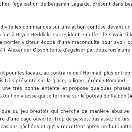
êcher l’égalisation de Benjamin Lagarde, présent dans b
nd vite les commandes sur une action confuse devant un
n but à Bryce Reddick. Pas évident en effet de savoir si le
Le portier visiteur écope d’une méconduite pour avoir c
’). Alexander Olsson tente d’égaliser par deux fois à une
t pour les locaux, au contraire de l’Hormadi plus entrep
is très présente sur la glace, la ligne Jérémie Romand – 
 une très bonne entente et propose quelques phases
 tout en vitesse qui se termine sur le poteau de Raibon (4
que du jeu brestois qui cherche de manière abusive l
tre d’une cage ouverte. Trop de passes, pas assez de tirs, 
ccasions gâchées et qu’ils regrettent après un but inatt