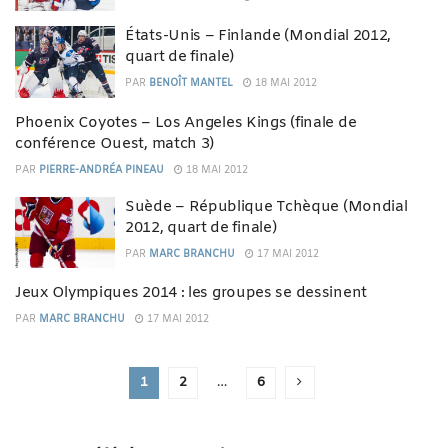
États-Unis – Finlande (Mondial 2012,
quart de finale)
PAR
BENOÎT MANTEL
18 MAI 2012
Phoenix Coyotes – Los Angeles Kings (finale de
conférence Ouest, match 3)
PAR
PIERRE-ANDRÉA PINEAU
18 MAI 2012
Suède – République Tchèque (Mondial
2012, quart de finale)
PAR
MARC BRANCHU
17 MAI 2012
Jeux Olympiques 2014 : les groupes se dessinent
PAR
MARC BRANCHU
17 MAI 2012
1
2
…
6