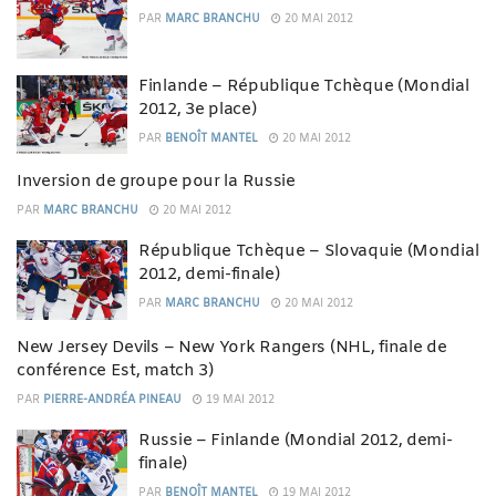
PAR
MARC BRANCHU
20 MAI 2012
Finlande – République Tchèque (Mondial
2012, 3e place)
PAR
BENOÎT MANTEL
20 MAI 2012
Inversion de groupe pour la Russie
PAR
MARC BRANCHU
20 MAI 2012
République Tchèque – Slovaquie (Mondial
2012, demi-finale)
PAR
MARC BRANCHU
20 MAI 2012
New Jersey Devils – New York Rangers (NHL, finale de
conférence Est, match 3)
PAR
PIERRE-ANDRÉA PINEAU
19 MAI 2012
Russie – Finlande (Mondial 2012, demi-
finale)
PAR
BENOÎT MANTEL
19 MAI 2012