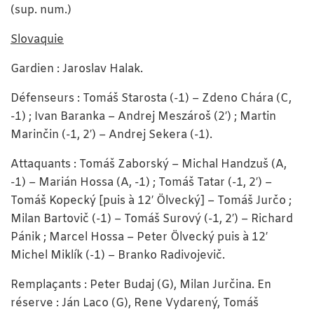
(sup. num.)
Slovaquie
Gardien : Jaroslav Halak.
Défenseurs : Tomáš Starosta (-1) – Zdeno Chára (C,
-1) ; Ivan Baranka – Andrej Meszároš (2′) ; Martin
Marinčin (-1, 2′) – Andrej Sekera (-1).
Attaquants : Tomáš Zaborský – Michal Handzuš (A,
-1) – Marián Hossa (A, -1) ; Tomáš Tatar (-1, 2′) –
Tomáš Kopecký [puis à 12′ Ölvecký] – Tomáš Jurčo ;
Milan Bartovič (-1) – Tomáš Surový (-1, 2′) – Richard
Pánik ; Marcel Hossa – Peter Ölvecký puis à 12′
Michel Miklík (-1) – Branko Radivojevič.
Remplaçants : Peter Budaj (G), Milan Jurčina. En
réserve : Ján Laco (G), Rene Vydarený, Tomáš