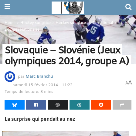
Home
Hockey sur glace
Hockey sur glace - International
Équipes Nationales
Slovaquie – Slovénie (Jeux
olympiques 2014, groupe A)
par
Marc Branchu
A
A
samedi 15 février 2014 - 11:23
Temps de lecture: 8 mins
La surprise qui pendait au nez