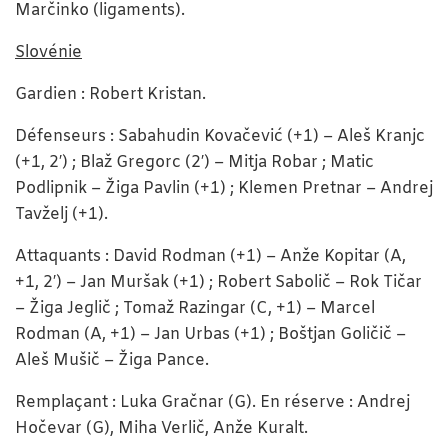
Marčinko (ligaments).
Slovénie
Gardien : Robert Kristan.
Défenseurs : Sabahudin Kovačević (+1) – Aleš Kranjc
(+1, 2′) ; Blaž Gregorc (2′) – Mitja Robar ; Matic
Podlipnik – Žiga Pavlin (+1) ; Klemen Pretnar – Andrej
Tavželj (+1).
Attaquants : David Rodman (+1) – Anže Kopitar (A,
+1, 2′) – Jan Muršak (+1) ; Robert Sabolič – Rok Tičar
– Žiga Jeglič ; Tomaž Razingar (C, +1) – Marcel
Rodman (A, +1) – Jan Urbas (+1) ; Boštjan Goličič –
Aleš Mušič – Žiga Pance.
Remplaçant : Luka Gračnar (G). En réserve : Andrej
Hočevar (G), Miha Verlič, Anže Kuralt.