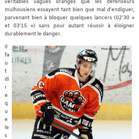
véritables vagues oranges que les défenseurs
mulhousiens essayent tant bien que mal d’endiguer,
parvenant bien à bloquer quelques lancers (02’30 »
et 03’15 ») sans pour autant réussir à éloigner
durablement le danger.
Il
fa
u
t
di
r
e
q
u
e
le
s