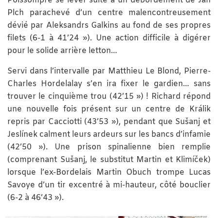
Poissompré se lever suite à un débordement de Ján
Plch parachevé d’un centre malencontreusement
dévié par Aleksandrs Galkins au fond de ses propres
filets (6-1 à 41’24 »). Une action difficile à digérer
pour le solide arrière letton…
Servi dans l’intervalle par Matthieu Le Blond, Pierre-
Charles Hordelalay s’en ira fixer le gardien… sans
trouver le cinquième trou (42’15 ») ! Richard répond
une nouvelle fois présent sur un centre de Králik
repris par Cacciotti (43’53 »), pendant que Sušanj et
Jeslínek calment leurs ardeurs sur les bancs d’infamie
(42’50 »). Une prison spinalienne bien remplie
(comprenant Sušanj, le substitut Martin et Klimíček)
lorsque l’ex-Bordelais Martin Obuch trompe Lucas
Savoye d’un tir excentré à mi-hauteur, côté bouclier
(6-2 à 46’43 »).