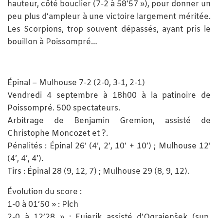
hauteur, côté bouclier (7-2 à 58’57 »), pour donner un
peu plus d’ampleur à une victoire largement méritée.
Les Scorpions, trop souvent dépassés, ayant pris le
bouillon à Poissompré…
Épinal – Mulhouse 7-2 (2-0, 3-1, 2-1)
Vendredi 4 septembre à 18h00 à la patinoire de
Poissompré. 500 spectateurs.
Arbitrage de Benjamin Gremion, assisté de
Christophe Moncozet et ?.
Pénalités : Épinal 26’ (4’, 2’, 10’ + 10’) ; Mulhouse 12’
(4’, 4’, 4’).
Tirs : Épinal 28 (9, 12, 7) ; Mulhouse 29 (8, 9, 12).
Évolution du score :
1-0 à 01’50 » : Plch
2-0 à 12’28 » : Fujerik assisté d’Ograjenšek (sup.