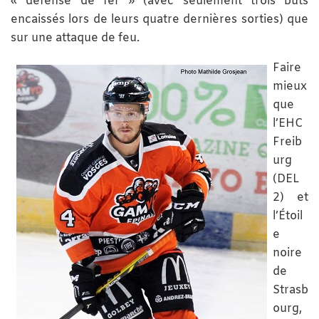
« défense de fer » (avec seulement trois buts
encaissés lors de leurs quatre dernières sorties) que
sur une attaque de feu.
Faire
mieux
que
l’EHC
Freib
urg
(DEL
2) et
l’Étoil
e
noire
de
Strasb
ourg,