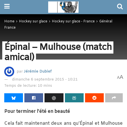
Home
Hockey sur glace
Hockey sur glace - France
Général
France
Épinal – Mulhouse (match
amical)
par
Jérémie Dubief
A
A
dimanche 6 septembre 2015 - 10:21
Temps de lecture: 10 mins
Pour terminer l’été en beauté
Cela fait maintenant deux ans qu’Épinal et Mulhouse