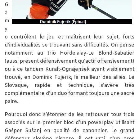
G
a
m
y
o contrôlent le jeu et maîtrisent leur sujet, forts
d’individualités se trouvant sans difficultés. On pense
notamment au trio Hordelalay-Le Blond-Sabatier
(aussi présent défensivement qu’actif offensivement)
ou à ce tandem Kuralt-Ograjenšek ayant visiblement
trouvé, en Dominik Fujerik, le meilleur des alliés. Le
Slovaque, rapide et technique, s’avère très
complémentaire d’un duo formant toujours une sacré
paire.
Pourquoi donc s’étonner de les retrouver tous trois
associés sur le premier bloc d’un powerplay utilisant
Gašper Sušanj en qualité de canonnier. Le grand
défenseur slovène dispose, il est vrai, d’un gros