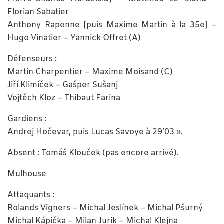
Florian Sabatier
Anthony Rapenne [puis Maxime Martin à la 35e] –
Hugo Vinatier – Yannick Offret (A)
Défenseurs :
Martin Charpentier – Maxime Moisand (C)
Jiří Klimíček – Gašper Sušanj
Vojtěch Kloz – Thibaut Farina
Gardiens :
Andrej Hočevar, puis Lucas Savoye à 29’03 ».
Absent : Tomáš Klouček (pas encore arrivé).
Mulhouse
Attaquants :
Rolands Vīgners – Michal Jeslínek – Michal Pšurný
Michal Kápička – Milan Jurik – Michal Klejna