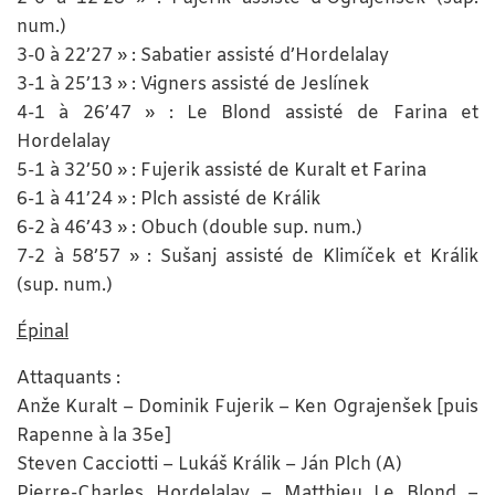
num.)
3-0 à 22’27 » : Sabatier assisté d’Hordelalay
3-1 à 25’13 » : Vīgners assisté de Jeslínek
4-1 à 26’47 » : Le Blond assisté de Farina et
Hordelalay
5-1 à 32’50 » : Fujerik assisté de Kuralt et Farina
6-1 à 41’24 » : Plch assisté de Králik
6-2 à 46’43 » : Obuch (double sup. num.)
7-2 à 58’57 » : Sušanj assisté de Klimíček et Králik
(sup. num.)
Épinal
Attaquants :
Anže Kuralt – Dominik Fujerik – Ken Ograjenšek [puis
Rapenne à la 35e]
Steven Cacciotti – Lukáš Králik – Ján Plch (A)
Pierre-Charles Hordelalay – Matthieu Le Blond –