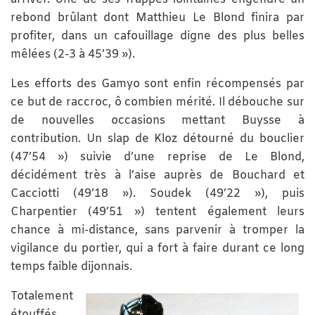
rebond brûlant dont Matthieu Le Blond finira par
profiter, dans un cafouillage digne des plus belles
mêlées (2-3 à 45’39 »).
Les efforts des Gamyo sont enfin récompensés par
ce but de raccroc, ô combien mérité. Il débouche sur
de nouvelles occasions mettant Buysse à
contribution. Un slap de Kloz détourné du bouclier
(47’54 ») suivie d’une reprise de Le Blond,
décidément très à l’aise auprès de Bouchard et
Cacciotti (49’18 »). Soudek (49’22 »), puis
Charpentier (49’51 ») tentent également leurs
chance à mi-distance, sans parvenir à tromper la
vigilance du portier, qui a fort à faire durant ce long
temps faible dijonnais.
Totalement
étouffés,