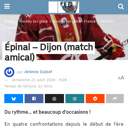
Home
Hockey sur glace
Hockey sur glace - France
Général
France
Épinal – Dijon (match
amical)
par
Jérémie Dubief
A
A
dimanche 21 août 2016 - 9:28
Temps de lecture: 12 mins
Du rythme… et beaucoup d’occasions !
En quatre confrontations depuis le début de l’ère