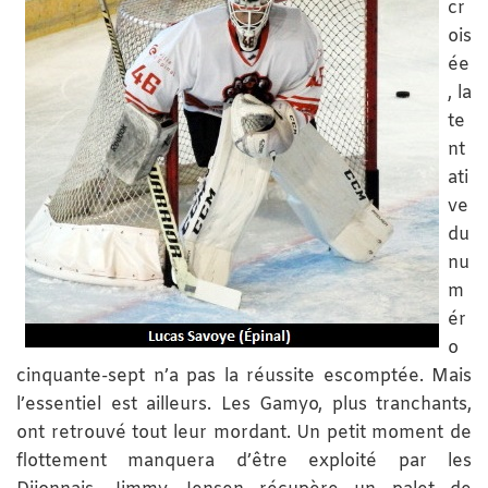
cr
ois
ée
, la
te
nt
ati
ve
du
nu
m
ér
o
cinquante-sept n’a pas la réussite escomptée. Mais
l’essentiel est ailleurs. Les Gamyo, plus tranchants,
ont retrouvé tout leur mordant. Un petit moment de
flottement manquera d’être exploité par les