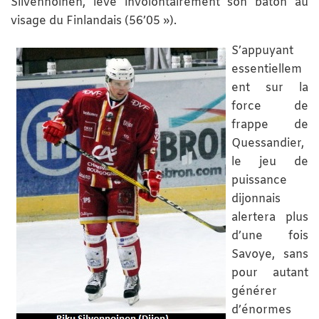
Silvennoinen, lève involontairement son bâton au
visage du Finlandais (56’05 »).
S’appuyant
essentiellem
ent sur la
force de
frappe de
Quessandier,
le jeu de
puissance
dijonnais
alertera plus
d’une fois
Savoye, sans
pour autant
générer
d’énormes