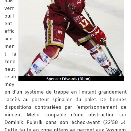
nais
verr
ouill
ent
effic
ace
men
t la
zone
neut
re au
moy
en d’un système de trappe en limitant grandement
l’accès au porteur spinalien du palet. De bonnes
dispositions contrariées par l’emprisonnement de
Vincent Melin, coupable d’une obstruction sur
Dominik Fujerik dans son échec-avant (22’58 »).
Cette faute en zone offensive permet aux Vosgiens