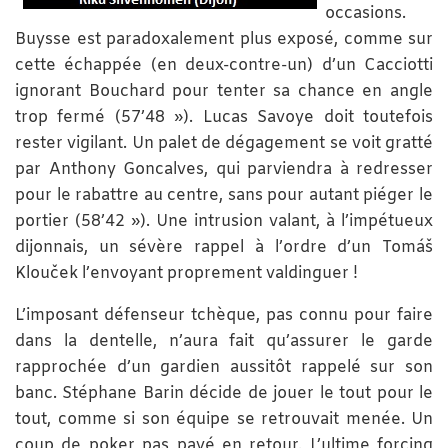
occasions.
Buysse est paradoxalement plus exposé, comme sur
cette échappée (en deux-contre-un) d’un Cacciotti
ignorant Bouchard pour tenter sa chance en angle
trop fermé (57’48 »). Lucas Savoye doit toutefois
rester vigilant. Un palet de dégagement se voit gratté
par Anthony Goncalves, qui parviendra à redresser
pour le rabattre au centre, sans pour autant piéger le
portier (58’42 »). Une intrusion valant, à l’impétueux
dijonnais, un sévère rappel à l’ordre d’un Tomáš
Klouček l’envoyant proprement valdinguer !
L’imposant défenseur tchèque, pas connu pour faire
dans la dentelle, n’aura fait qu’assurer le garde
rapprochée d’un gardien aussitôt rappelé sur son
banc. Stéphane Barin décide de jouer le tout pour le
tout, comme si son équipe se retrouvait menée. Un
coup de poker pas payé en retour. L’ultime forcing