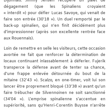
Dijonnais. Jimmy Jensen récupère un palet de
dégagement (que les Spinaliens croyaient
« interdit ») pour défier Lucas Savoye, qui venait de
faire son entrée (30’18 »). Un duel remporté par le
back-up spinalien, qui n’en finit décidément plus
d’impressionner (après son excellente rentrée face
aux Rouennais).
Loin de remettre en selle les visiteurs, cette occasion
avortée ne fait que renforcer la détermination de
locaux continuant inlassablement à déferler. Fujerik
transperce la défense avant de tenter sa chance,
d’une frappe enlevée détournée du bout de la
mitaine (32’43 »). Scalzo, en one-timer, voit lui son
lancer être proprement bloqué (33’38 ») avant qu’un
faire trébucher de Silvennoinen ne soit sanctionné
(34’04 »). L’emprise spinalienne s’accentue en
supériorité, sans qu’Henri-Corentin Buysse n’arrête