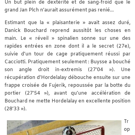
Un but plein de dextérité et de sang-froid que le
grand Jan Plch n’aurait assurément pas renié…
Estimant que la « plaisanterie » avait assez duré,
Danick Bouchard reprend aussitôt les choses en
main. Le « réveil » spinalien sonne sur une des
rapides entrées en zone dont il a le secret (27e),
suivie d’un tour de cage pratiquement réussi par
Cacciotti. Pratiquement seulement : Buysse a bouché
son angle droit in-extremis (27’04 »). Une
récupération d’Hordelalay débouche ensuite sur une
frappe croisée de Fujerik, repoussée par la botte du
portier (27’54 »), avant qu’une accélération de
Bouchard ne mette Hordelalay en excellente position
(28’33 »).
Tr
op