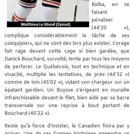
Kolba, en se
faisant
pénaliser
(44’20 »),
complique considérablement la tâche de ses
coéquipiers, qui ne vont dès lors plus exister. L’orage
fait rage devant cette cage si bien gardée, que
Danick Bouchard, survolté, tente par tous les moyens
de perforer. Le Québécois, tout en technique et en
vivacité, multiplie les tentatives, de près (44’32 »)
comme de loin (45’02 »), vidant son chargeur sur un
épatant gardien. Un Buysse s’érigeant en muraille
infranchissable devant le filet, bien aidé par sa barre
transversale sur une reprise à bout portant de
Bouchard (45’22 »).
Reste qu’à force d’insister, le Canadien finira par y
arriver. Une de ses frappes lointaines engendre un