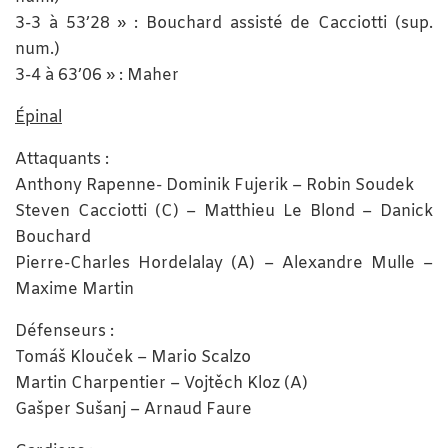
3-3 à 53’28 » : Bouchard assisté de Cacciotti (sup.
num.)
3-4 à 63’06 » : Maher
Épinal
Attaquants :
Anthony Rapenne- Dominik Fujerik – Robin Soudek
Steven Cacciotti (C) – Matthieu Le Blond – Danick
Bouchard
Pierre-Charles Hordelalay (A) – Alexandre Mulle –
Maxime Martin
Défenseurs :
Tomáš Klouček – Mario Scalzo
Martin Charpentier – Vojtěch Kloz (A)
Gašper Sušanj – Arnaud Faure