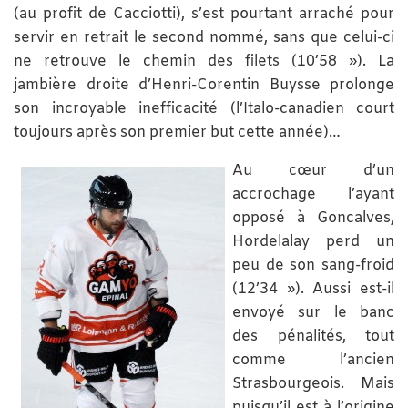
(au profit de Cacciotti), s’est pourtant arraché pour
servir en retrait le second nommé, sans que celui-ci
ne retrouve le chemin des filets (10’58 »). La
jambière droite d’Henri-Corentin Buysse prolonge
son incroyable inefficacité (l’Italo-canadien court
toujours après son premier but cette année)…
Au cœur d’un
accrochage l’ayant
opposé à Goncalves,
Hordelalay perd un
peu de son sang-froid
(12’34 »). Aussi est-il
envoyé sur le banc
des pénalités, tout
comme l’ancien
Strasbourgeois. Mais
puisqu’il est à l’origine