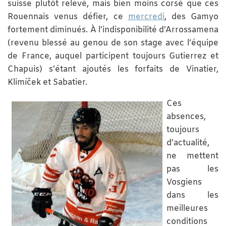
suisse plutôt relevé, mais bien moins corsé que ces
Rouennais venus défier, ce
mercredi
, des Gamyo
fortement diminués. À l’indisponibilité d’Arrossamena
(revenu blessé au genou de son stage avec l’équipe
de France, auquel participent toujours Gutierrez et
Chapuis) s’étant ajoutés les forfaits de Vinatier,
Klimíček et Sabatier.
Ces
absences,
toujours
d’actualité,
ne mettent
pas les
Vosgiens
dans les
meilleures
conditions