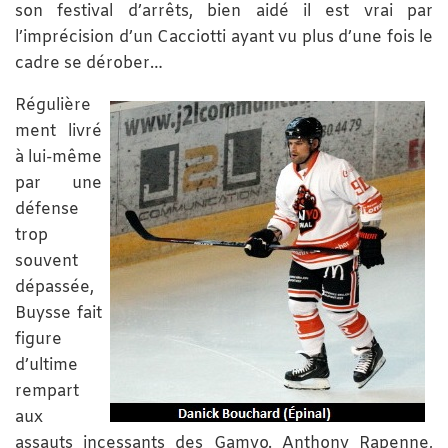
son festival d’arrêts, bien aidé il est vrai par
l’imprécision d’un Cacciotti ayant vu plus d’une fois le
cadre se dérober…
Régulière
ment livré
à lui-même
par une
défense
trop
souvent
dépassée,
Buysse fait
figure
d’ultime
rempart
aux
assauts incessants des Gamyo. Anthony Rapenne,