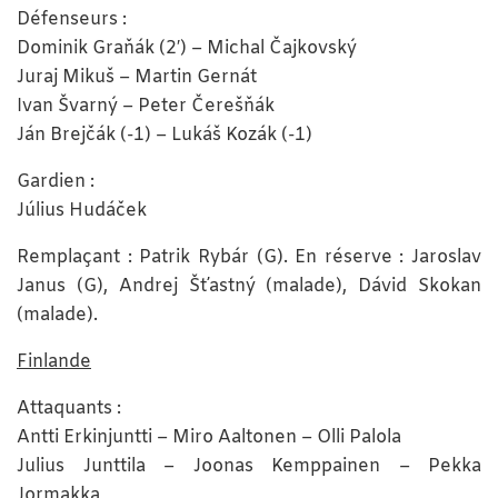
Défenseurs :
Dominik Graňák (2′) – Michal Čajkovský
Juraj Mikuš – Martin Gernát
Ivan Švarný – Peter Čerešňák
Ján Brejčák (-1) – Lukáš Kozák (-1)
Gardien :
Július Hudáček
Remplaçant : Patrik Rybár (G). En réserve : Jaroslav
Janus (G), Andrej Šťastný (malade), Dávid Skokan
(malade).
Finlande
Attaquants :
Antti Erkinjuntti – Miro Aaltonen – Olli Palola
Julius Junttila – Joonas Kemppainen – Pekka
Jormakka