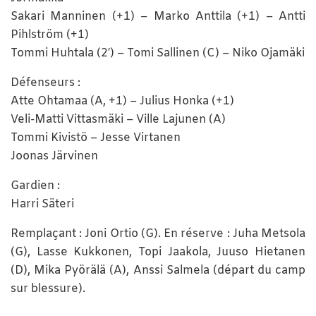
Sakari Manninen (+1) – Marko Anttila (+1) – Antti
Pihlström (+1)
Tommi Huhtala (2′) – Tomi Sallinen (C) – Niko Ojamäki
Défenseurs :
Atte Ohtamaa (A, +1) – Julius Honka (+1)
Veli-Matti Vittasmäki – Ville Lajunen (A)
Tommi Kivistö – Jesse Virtanen
Joonas Järvinen
Gardien :
Harri Säteri
Remplaçant : Joni Ortio (G). En réserve : Juha Metsola
(G), Lasse Kukkonen, Topi Jaakola, Juuso Hietanen
(D), Mika Pyörälä (A), Anssi Salmela (départ du camp
sur blessure).