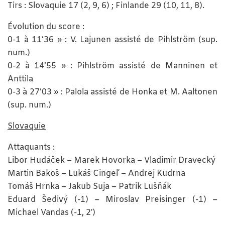
Tirs : Slovaquie 17 (2, 9, 6) ; Finlande 29 (10, 11, 8).
Évolution du score :
0-1 à 11’36 » : V. Lajunen assisté de Pihlström (sup.
num.)
0-2 à 14’55 » : Pihlström assisté de Manninen et
Anttila
0-3 à 27’03 » : Palola assisté de Honka et M. Aaltonen
(sup. num.)
Slovaquie
Attaquants :
Libor Hudáček – Marek Hovorka – Vladimir Dravecký
Martin Bakoš – Lukáš Cingeľ – Andrej Kudrna
Tomáš Hrnka – Jakub Suja – Patrik Lušňák
Eduard Šedivý (-1) – Miroslav Preisinger (-1) –
Michael Vandas (-1, 2′)