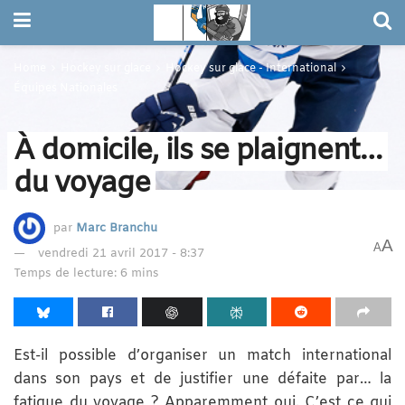
Home
Hockey sur glace
Hockey sur glace - International
Équipes Nationales
À domicile, ils se plaignent…
du voyage
par
Marc Branchu
A
A
vendredi 21 avril 2017 - 8:37
Temps de lecture: 6 mins
Est-il possible d’organiser un match international
dans son pays et de justifier une défaite par… la
fatigue du voyage ? Apparemment oui. C’est ce qui