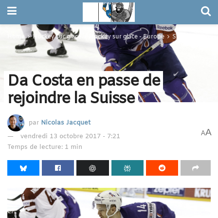
Home
Hockey sur glace
Hockey sur glace - Europe
Suisse
Da Costa en passe de
rejoindre la Suisse
par
Nicolas Jacquet
A
A
vendredi 13 octobre 2017 - 7:21
Temps de lecture: 1 min