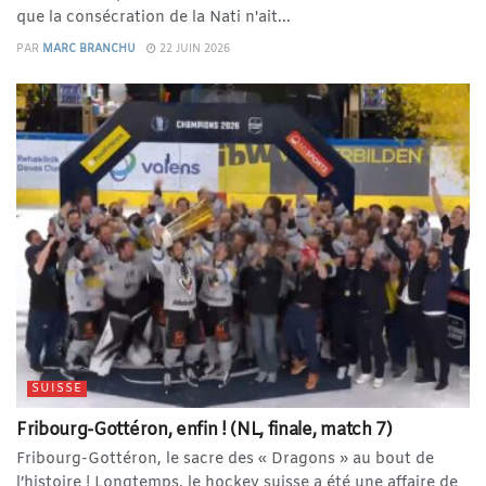
que la consécration de la Nati n'ait...
PAR
MARC BRANCHU
22 JUIN 2026
SUISSE
Fribourg-Gottéron, enfin ! (NL, finale, match 7)
Fribourg-Gottéron, le sacre des « Dragons » au bout de
l’histoire ! Longtemps, le hockey suisse a été une affaire de