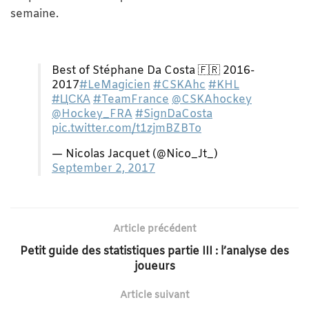
semaine.
Best of Stéphane Da Costa 🇫🇷 2016-
2017
#LeMagicien
#CSKAhc
#KHL
#ЦСКА
#TeamFrance
@CSKAhockey
@Hockey_FRA
#SignDaCosta
pic.twitter.com/t1zjmBZBTo
— Nicolas Jacquet (@Nico_Jt_)
September 2, 2017
Article précédent
Petit guide des statistiques partie III : l’analyse des
joueurs
Article suivant