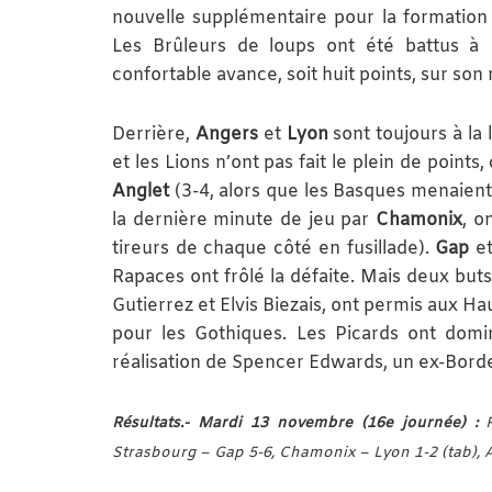
nouvelle supplémentaire pour la formatio
Les Brûleurs de loups ont été battus à
confortable avance, soit huit points, sur son r
Derrière,
Angers
et
Lyon
sont toujours à la
et les Lions n’ont pas fait le plein de point
Anglet
(3-4, alors que les Basques menaient 3
la dernière minute de jeu par
Chamonix
, o
tireurs de chaque côté en fusillade).
Gap
e
Rapaces ont frôlé la défaite. Mais deux but
Gutierrez et Elvis Biezais, ont permis aux Hau
pour les Gothiques. Les Picards ont domi
réalisation de Spencer Edwards, un ex-Borde
Résultats.-
Mardi 13 novembre (16e journée) :
R
Strasbourg – Gap 5-6, Chamonix – Lyon 1-2 (tab), A