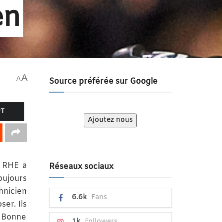
en
A
A
Source préférée sur Google
PT
Ajoutez nous
e RHE a
Réseaux sociaux
oujours
hnicien
6.6k
Fans
er. Ils
. Bonne
1k
Followers