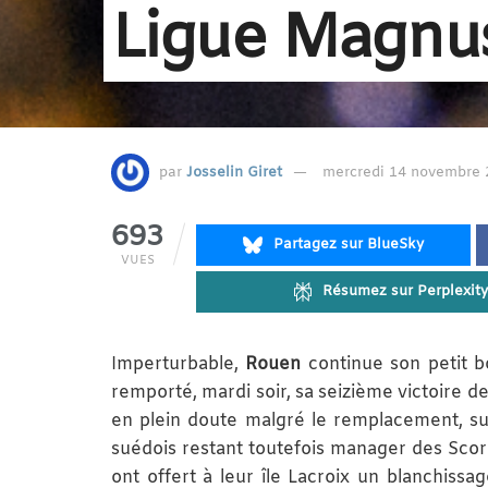
Ligue Magnus
par
Josselin Giret
mercredi 14 novembre 2
693
Partagez sur BlueSky
VUES
Résumez sur Perplexity
Imperturbable,
Rouen
continue son petit b
remporté, mardi soir, sa seizième victoire 
en plein doute malgré le remplacement, sur 
suédois restant toutefois manager des Scor
ont offert à leur île Lacroix un blanchiss