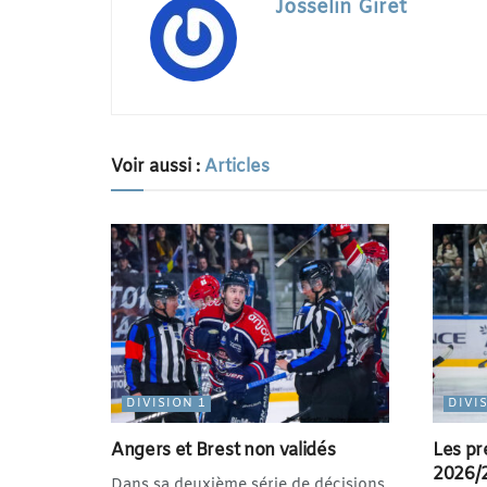
Josselin Giret
Voir aussi :
Articles
DIVISION 1
DIVI
Angers et Brest non validés
Les pr
2026/
Dans sa deuxième série de décisions