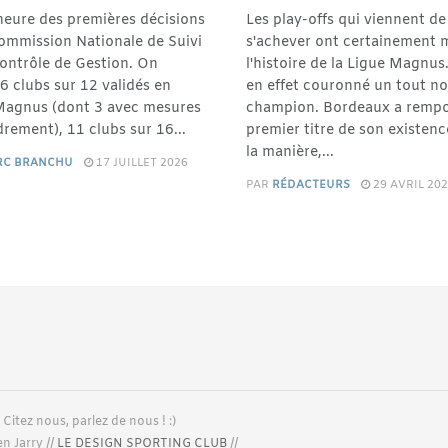
'heure des premières décisions
Les play-offs qui viennent de
Commission Nationale de Suivi
s'achever ont certainement 
Contrôle de Gestion. On
l'histoire de la Ligue Magnus.
6 clubs sur 12 validés en
en effet couronné un tout n
Magnus (dont 3 avec mesures
champion. Bordeaux a rempo
rement), 11 clubs sur 16...
premier titre de son existenc
la manière,...
RC BRANCHU
17 JUILLET 2026
PAR
RÉDACTEURS
29 AVRIL 20
 Citez nous, parlez de nous ! :)
n Jarry //
LE DESIGN SPORTING CLUB
//