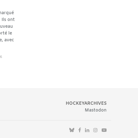
marqué
 Ils ont
ouveau
rté le
e, avec
26
HOCKEYARCHIVES
Mastodon