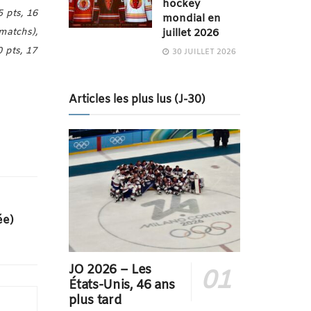
hockey
 pts, 16
mondial en
juillet 2026
 matchs),
 pts, 17
30 JUILLET 2026
Articles les plus lus (J-30)
ée)
JO 2026 – Les
États-Unis, 46 ans
plus tard