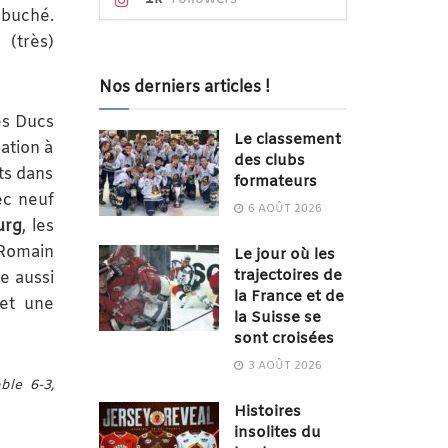
ébuché.
 (très)
Nos derniers articles !
es Ducs
Le classement
gation à
des clubs
ts dans
formateurs
ec neuf
6 AOÛT 2026
urg
, les
 Romain
Le jour où les
trajectoires de
re aussi
la France et de
 et une
la Suisse se
sont croisées
3 AOÛT 2026
le 6-3,
Histoires
insolites du