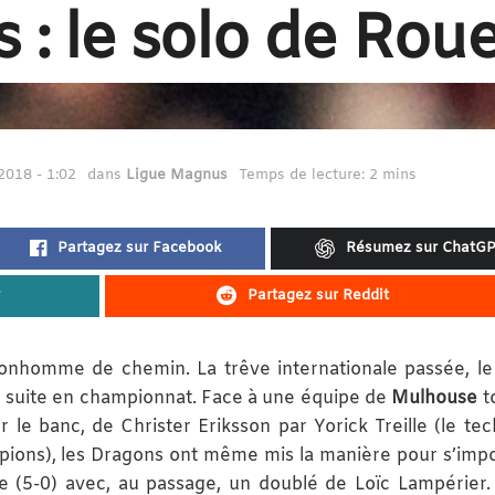
 : le solo de Rou
018 - 1:02
dans
Ligue Magnus
Temps de lecture: 2 mins
Partagez sur Facebook
Résumez sur ChatG
Partagez sur Reddit
onhomme de chemin. La trêve internationale passée, l
de suite en championnat. Face à une équipe de
Mulhouse
t
le banc, de Christer Eriksson par Yorick Treille (le tec
pions), les Dragons ont même mis la manière pour s’impos
age (5-0) avec, au passage, un doublé de Loïc Lampérier