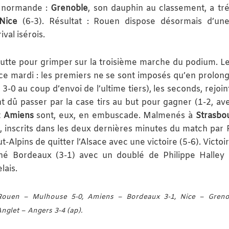
n normande :
Grenoble
, son dauphin au classement, a tr
Nice
(6-3). Résultat : Rouen dispose désormais d’une
ival isérois.
 lutte pour grimper sur la troisième marche du podium. L
s, ce mardi : les premiers ne se sont imposés qu’en prolon
-0 au coup d’envoi de l’ultime tiers), les seconds, rejoin
nt dû passer par la case tirs au but pour gagner (1-2, av
t
Amiens
sont, eux, en embuscade. Malmenés à
Strasbo
s, inscrits dans les deux dernières minutes du match par
t-Alpins de quitter l’Alsace avec une victoire (5-6). Victoi
né Bordeaux (3-1) avec un doublé de Philippe Halley
lais.
ouen – Mulhouse 5-0, Amiens – Bordeaux 3-1, Nice – Grenob
nglet – Angers 3-4 (ap).