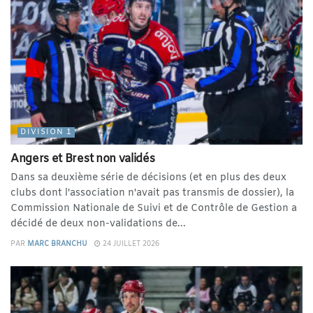
DIVISION 1
Angers et Brest non validés
Dans sa deuxième série de décisions (et en plus des deux
clubs dont l'association n'avait pas transmis de dossier), la
Commission Nationale de Suivi et de Contrôle de Gestion a
décidé de deux non-validations de...
PAR
MARC BRANCHU
24 JUILLET 2026