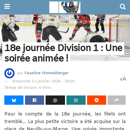
Home
Hockey sur glace
Hockey sur glace - France
Division 1
18e journée Division 1 : Une
soirée animée !
par
Faustine Himmelberger
A
A
dimanche 11 janvier 2026 - 18:20
Temps de lecture: 4 mins
Pour le compte de la 18e journée, les filets ont
tremblé… La plus petite victoire a été acquise sur la
glace de Neuilly-sur-Marne. Une soirée importante,