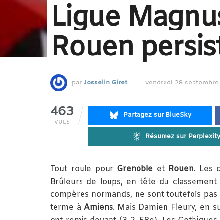
Ligue Magnus
Rouen persis
par
Josselin Giret
vendredi 28 septembre 
463
Partagez sur BlueSky
VUES
Résumez sur Perplexity
Tout roule pour
Grenoble
et
Rouen
. Les 
Brûleurs de loups, en tête du classement
compères normands, ne sont toutefois pas pa
terme à
Amiens
. Mais Damien Fleury, en su