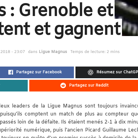
 : Grenoble et
tent et gagnent
2018 - 23:07
dans
Ligue Magnus
Temps de lecture: 2 mins
Partagez sur Facebook
Résumez sur ChatG
Partagez sur Reddit
deux leaders de la Ligue Magnus sont toujours invainc
 puisqu’ils comptent un match de plus au compteur qu
ssés loin de la défaite. Ils étaient menés 2-1 à dix min
périorité numérique, puis l’ancien Picard Guillaume Lecl