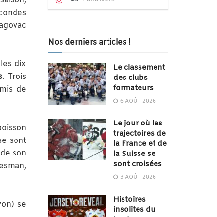
saison,
econdes
Magovac
Nos derniers articles !
les dix
Le classement
s
. Trois
des clubs
formateurs
rmis de
6 AOÛT 2026
Le jour où les
poisson
trajectoires de
se sont
la France et de
, de son
la Suisse se
sont croisées
hesman,
3 AOÛT 2026
Histoires
yon) se
insolites du