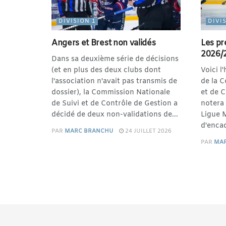
DIVISION 1
DIVI
Angers et Brest non validés
Les pr
2026/
Dans sa deuxième série de décisions
(et en plus des deux clubs dont
Voici l
l'association n'avait pas transmis de
de la 
dossier), la Commission Nationale
et de 
de Suivi et de Contrôle de Gestion a
notera 
décidé de deux non-validations de...
Ligue 
d'encad
PAR
MARC BRANCHU
24 JUILLET 2026
PAR
MA