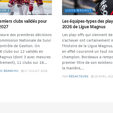
SION 1
LIGUE MAGNUS
emiers clubs validés pour
Les équipes-types des play
2027
2026 de Ligue Magnus
'heure des premières décisions
Les play-offs qui viennent de
Commission Nationale de Suivi
s'achever ont certainement 
Contrôle de Gestion. On
l'histoire de la Ligue Magnus.
6 clubs sur 12 validés en
en effet couronné un tout n
Magnus (dont 3 avec mesures
champion. Bordeaux a rempo
rement), 11 clubs sur 16...
premier titre de son existenc
la manière,...
RC BRANCHU
17 JUILLET 2026
PAR
RÉDACTEURS
29 AVRIL 20