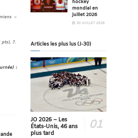
hockey
mondial en
juillet 2026
miens –
30 JUILLET 2026
 pts), 7.
Articles les plus lus (J-30)
urnée) :
JO 2026 – Les
États-Unis, 46 ans
plus tard
grande