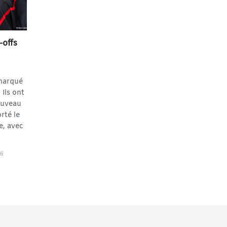
-offs
marqué
 Ils ont
ouveau
rté le
e, avec
26