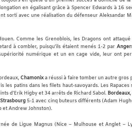
 toujours en quête d’un premier succès à domicile de la 
longation en égalisant grâce à Spencer Edwards à 16 s
ment sorti avec une réalisation du défenseur Aleksandar 
Rouen. Comme les Grenoblois, les Dragons ont attaqué 
etard à combler, puisqu’ils étaient menés 1-2 par
Anger
 supériorité numérique et un en cage vide, leur ont pe
Bordeaux,
Chamonix
a réussi à faire tomber un autre gros 
ris les patins dans les filets haut-savoyards. Les Rapaces 
oints d’Erik Higby et 34 arrêts de Richard Sabol.
Bordeaux
Strasbourg
5-1 avec cinq buteurs différents (Adam Hug
ro et Andrew Johnston).
rnée de Ligue Magnus (Nice – Mulhouse et Anglet – L