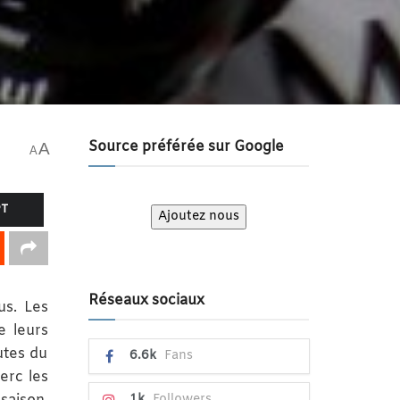
Source préférée sur Google
A
A
PT
Ajoutez nous
Réseaux sociaux
us. Les
e leurs
utes du
6.6k
Fans
erc les
1k
Followers