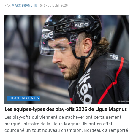
PAR
MARC BRANCHU
17 JUILLET 2026
LIGUE MAGNUS
Les équipes-types des play-offs 2026 de Ligue Magnus
Les play-offs qui viennent de s'achever ont certainement
marqué l'histoire de la Ligue Magnus. Ils ont en effet
couronné un tout nouveau champion. Bordeaux a remporté