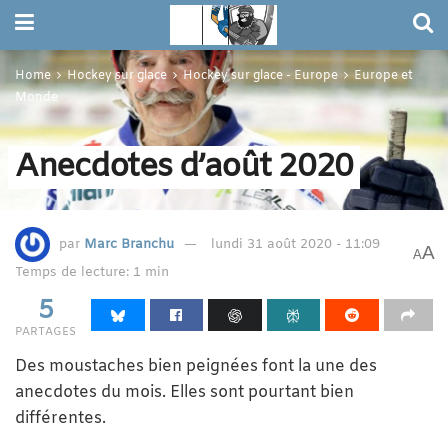
Home
Hockey sur glace
Hockey sur glace - Europe
Europe et
Monde
Anecdotes d’août 2020
par
Marc Branchu
lundi 31 août 2020 - 11:09
A
A
Temps de lecture: 1 min
5
PARTAGES
Des moustaches bien peignées font la une des
anecdotes du mois. Elles sont pourtant bien
différentes.