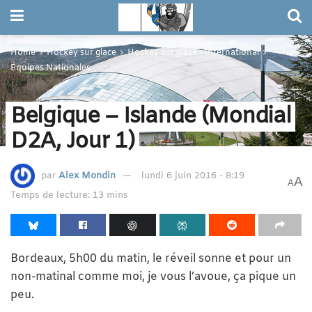
Home
Hockey sur glace
Hockey sur glace - International
Équipes Nationales
Belgique – Islande (Mondial
D2A, Jour 1)
par
Alex Mondin
lundi 6 juin 2016 - 8:19
A
A
Temps de lecture: 13 mins
Bordeaux, 5h00 du matin, le réveil sonne et pour un
non-matinal comme moi, je vous l’avoue, ça pique un
peu.