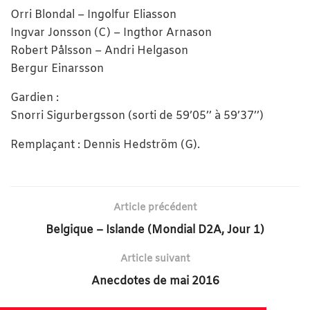
Orri Blondal – Ingolfur Eliasson
Ingvar Jonsson (C) – Ingthor Arnason
Robert Pålsson – Andri Helgason
Bergur Einarsson
Gardien :
Snorri Sigurbergsson (sorti de 59’05’’ à 59’37’’)
Remplaçant : Dennis Hedström (G).
Article précédent
Belgique – Islande (Mondial D2A, Jour 1)
Article suivant
Anecdotes de mai 2016