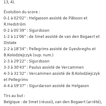
13, 4).
Évolution du score :
0-1 à 02’02’’ : Helgasson assisté de Pålsson et
R.Hedström
0-2 à 05’39’’ : Sigurdsson
1-2 à 11’06’’ : de Smet assisté de van den Bogaert et
Distate
2-2 à 18’34’’ : Pellegrims assisté de Gyesbreghs et
B.Kolodziejczyk (sup. num.)
2-3 à 29’22’’ : Sigurdsson
3-3 à 30’43’’ : Paulus assisté de Vercammen
4-3 à 31’32’’ : Vercammen assisté de B.Kolodziejczyk
et Pellegrims
4-4 à 59’37’’ : Sigurdarson assisté de Helgason
Tirs au but :
Belgique : de Smet (réussi), van den Bogaert (arrêté),