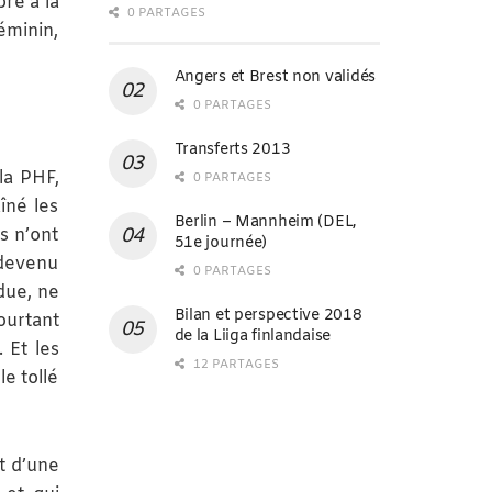
bre à la
0 PARTAGES
éminin,
Angers et Brest non validés
0 PARTAGES
Transferts 2013
la PHF,
0 PARTAGES
îné les
Berlin – Mannheim (DEL,
s n’ont
51e journée)
 devenu
0 PARTAGES
ndue, ne
Bilan et perspective 2018
ourtant
de la Liiga finlandaise
 Et les
12 PARTAGES
e tollé
t d’une