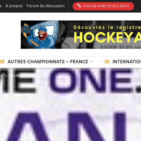
s
A propos
Forum de discussion
HOCKEYARCHIVES.INFO
AUTRES CHAMPIONNATS – FRANCE
INTERNATIO
al
Hockey féminin