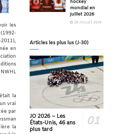
hockey
mondial en
juillet 2026
30 JUILLET 2026
oir les
 (1992-
-2011),
Articles les plus lus (J-30)
rmée en
ciation
ditions
la NWHL
tait la
un vrai
rcée par
JO 2026 – Les
nessman
États-Unis, 46 ans
ière la
plus tard