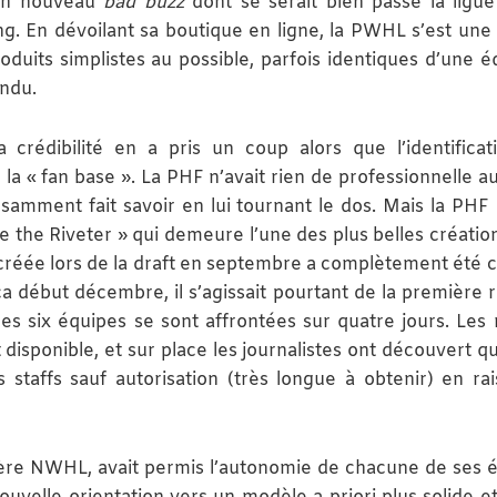
 Un nouveau
bad buzz
dont se serait bien passé la ligue
g. En dévoilant sa boutique en ligne, la PWHL s’est une 
oduits simplistes au possible, parfois identiques d’une é
endu.
rédibilité en a pris un coup alors que l’identificat
r la « fan base ». La PHF n’avait rien de professionnelle a
samment fait savoir en lui tournant le dos. Mais la PHF 
sie the Riveter » qui demeure l’une des plus belles créatio
créée lors de la draft en septembre a complètement été 
ica début décembre, il s’agissait pourtant de la première 
s six équipes se sont affrontées sur quatre jours. Les
disponible, et sur place les journalistes ont découvert qu’
es staffs sauf autorisation (très longue à obtenir) en ra
 l’ère NWHL, avait permis l’autonomie de chacune de ses 