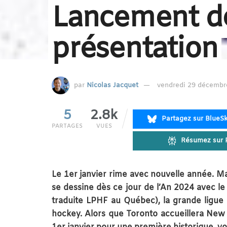
Lancement de
présentation
par
Nicolas Jacquet
vendredi 29 décembre
5
2.8k
Partagez sur BlueS
PARTAGES
VUES
Résumez sur P
Le 1er janvier rime avec nouvelle année. Ma
se dessine dès ce jour de l’An 2024 avec 
traduite LPHF au Québec), la grande ligue 
hockey. Alors que Toronto accueillera New 