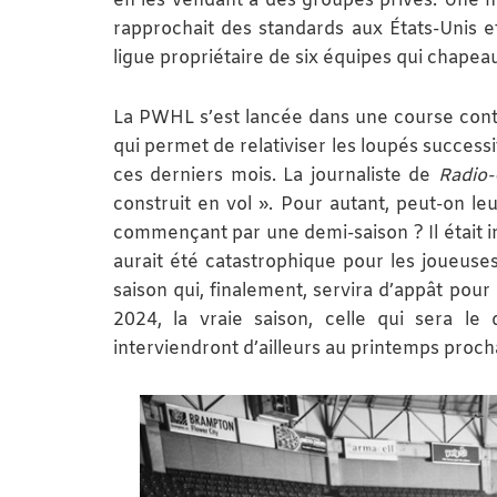
en les vendant à des groupes privés. Une no
rapprochait des standards aux États-Unis 
ligue propriétaire de six équipes qui chapeaut
La PWHL s’est lancée dans une course con
qui permet de relativiser les loupés successifs
ces derniers mois. La journaliste de
Radio
construit en vol ». Pour autant, peut-on l
commençant par une demi-saison ? Il était 
aurait été catastrophique pour les joueuses
saison qui, finalement, servira d’appât po
2024, la vraie saison, celle qui sera l
interviendront d’ailleurs au printemps proch