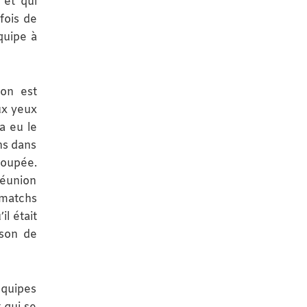
 et qui
fois de
quipe à
ion est
ux yeux
a eu le
ns dans
coupée.
réunion
 matchs
il était
ison de
équipes