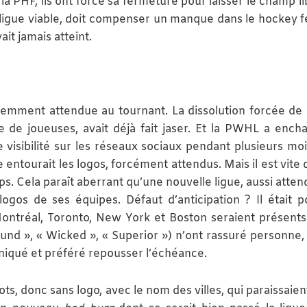
la PHF, ils ont forcé sa fermeture pour laisser le champ li
 ligue viable, doit compenser un manque dans le hockey f
ait jamais atteint.
idemment attendue au tournant. La dissolution forcée de 
de joueuses, avait déjà fait jaser. Et la PWHL a encha
isibilité sur les réseaux sociaux pendant plusieurs moi
e entourait les logos, forcément attendus. Mais il est vite
ps. Cela paraît aberrant qu’une nouvelle ligue, aussi atte
gos de ses équipes. Défaut d’anticipation ? Il était p
ntréal, Toronto, New York et Boston seraient présents.
ound », « Wicked », « Superior ») n’ont rassuré personne, l
uniqué et préféré repousser l’échéance.
ts, donc sans logo, avec le nom des villes, qui paraissaien