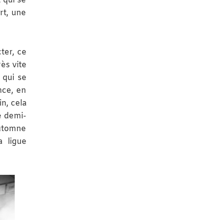
 qui se
rt, une
cter, ce
rès vite
 qui se
nce, en
n, cela
e demi-
automne
a ligue