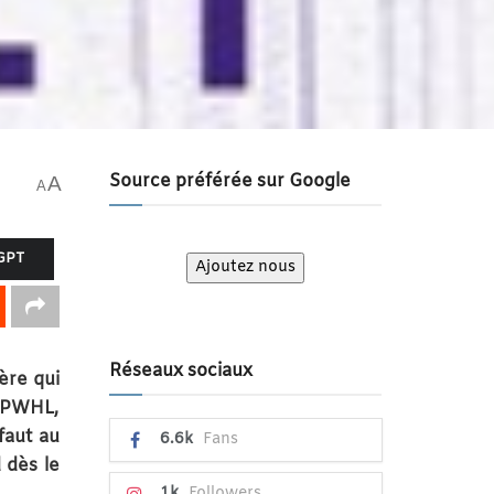
Source préférée sur Google
A
A
GPT
Ajoutez nous
Réseaux sociaux
ère qui
 (PWHL,
faut au
6.6k
Fans
 dès le
1k
Followers