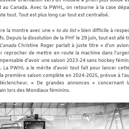
uvelle orientation vers un modèle a priori plus solide et
et au Canada. Avec la PWHL, on retourne à la case dépa
e tout. Tout est plus long car tout est centralisé.
tre la montre avec une «
to do list
» bien difficile à respe
. Depuis la dissolution de la PHF le 29 juin, tout est allé t
-Canada
Christine Roger parlait à juste titre « d’un avion
eur reprocher de mettre en route la machine dans l’urge
impensable d’avoir une saison 2023-24 sans hockey fémini
. La PWHL a le mérite d’avoir tout fait pour lancer cett
ur la première saison complète en 2024-2025, prévue à l’
e déclencheur. « De grandes annonces » concernant l
ain lors des Mondiaux féminins.