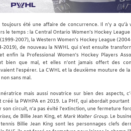
oujours été une affaire de concurrence. Il n’y a qu’à v
vers le temps : la Central Ontario Women’s Hockey League
 (1999-2007), la Western Women’s Hockey League (2004
2019), de nouveau la NWHL qui s’est ensuite transfo
t enfin la Professional Women’s Hockey Players Asso
nt bien que mal, et elles n’ont jamais offert des con
ouvaient l’espérer. La CWHL et la deuxième mouture de 
 non sans mal.
nératrice mais aussi novatrice sur bien des aspects, c’é
nt créé la PWHPA en 2019. La PHF, qui abordait pourtant 
r son circuit, n’a pas évité l’extinction, une fermeture fo
rises
, de Billie Jean King, et
Mark Walter Group
. Le busi
tennis Billie Jean King sont les personnages clefs derr