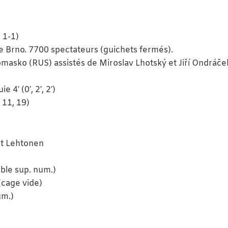
 1-1)
e Brno. 7700 spectateurs (guichets fermés).
masko (RUS) assistés de Miroslav Lhotský et Jiří Ondráče
e 4′ (0′, 2′, 2′)
, 11, 19)
et Lehtonen
ble sup. num.)
(cage vide)
um.)