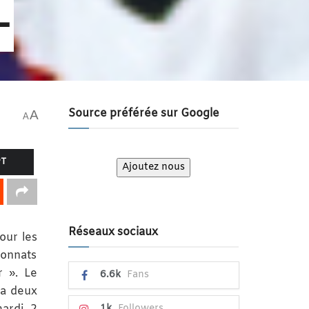
-
Source préférée sur Google
A
A
PT
Ajoutez nous
Réseaux sociaux
our les
ionnats
r ». Le
6.6k
Fans
 a deux
1k
Followers