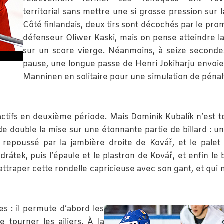
territorial sans mettre une si grosse pression sur l
Côté finlandais, deux tirs sont décochés par le pro
défenseur Oliwer Kaski, mais on pense atteindre l
sur un score vierge. Néanmoins, à seize seconde
pause, une longue passe de Henri Jokiharju envoie
Manninen en solitaire pour une simulation de pénalty
ctifs en deuxième période. Mais Dominik Kubalík n’est t
de double la mise sur une étonnante partie de billard : un
 repoussé par la jambière droite de Kovář, et le palet
tek, puis l’épaule et le plastron de Kovář, et enfin le 
traper cette rondelle capricieuse avec son gant, et qui
s : il permute d’abord les
 tourner les ailiers. À la