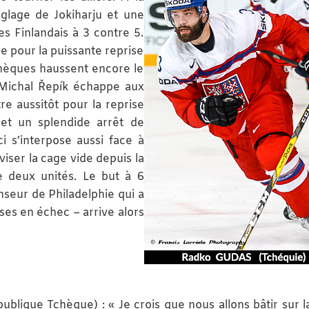
glage de Jokiharju et une
es Finlandais à 3 contre 5.
e pour la puissante reprise
chèques haussent encore le
e Michal Řepík échappe aux
re aussitôt pour la reprise
 et un splendide arrêt de
i s’interpose aussi face à
iser la cage vide depuis la
de deux unités. Le but à 6
seur de Philadelphie qui a
ises en échec – arrive alors
ublique Tchèque) : « Je crois que nous allons bâtir sur l