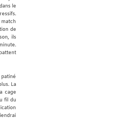
dans le
essifs.
e match
tion de
on, ils
minute.
battent
 patiné
lus. La
la cage
 fil du
ication
viendrai