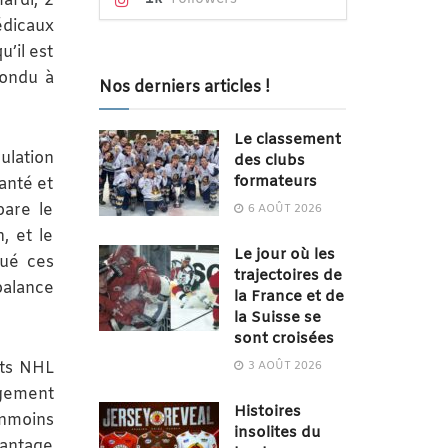
ardi, 2
édicaux
u’il est
pondu à
Nos derniers articles !
Le classement
lation
des clubs
formateurs
santé et
pare le
6 AOÛT 2026
, et le
Le jour où les
oué ces
trajectoires de
balance
la France et de
la Suisse se
sont croisées
rts NHL
3 AOÛT 2026
agement
Histoires
nmoins
insolites du
antage