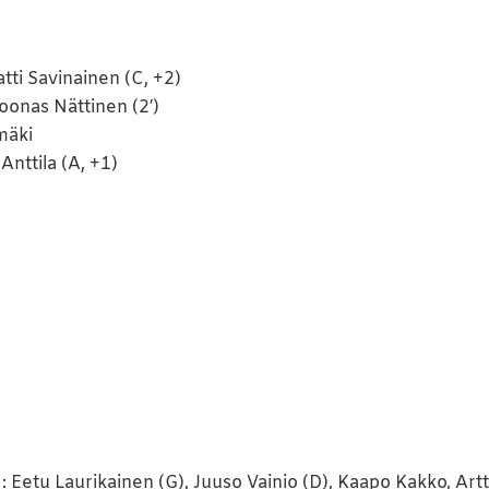
atti Savinainen (C, +2)
oonas Nättinen (2′)
mäki
nttila (A, +1)
: Eetu Laurikainen (G), Juuso Vainio (D), Kaapo Kakko, Art