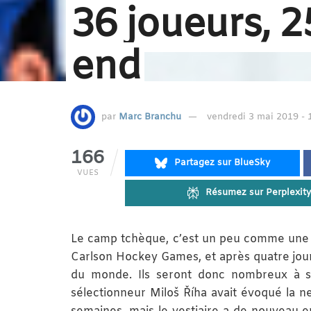
36 joueurs, 2
end
par
Marc Branchu
vendredi 3 mai 2019 - 
166
Partagez sur BlueSky
VUES
Résumez sur Perplexity
Le camp tchèque, c’est un peu comme une ém
Carlson Hockey Games, et après quatre jour
du monde. Ils seront donc nombreux à s’e
sélectionneur Miloš Říha avait évoqué la ne