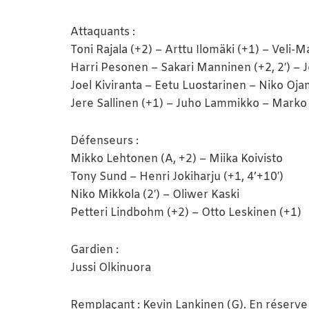
Attaquants :
Toni Rajala (+2) – Arttu Ilomäki (+1) – Veli-M
Harri Pesonen – Sakari Manninen (+2, 2′) – J
Joel Kiviranta – Eetu Luostarinen – Niko Oja
Jere Sallinen (+1) – Juho Lammikko – Marko A
Défenseurs :
Mikko Lehtonen (A, +2) – Miika Koivisto
Tony Sund – Henri Jokiharju (+1, 4’+10′)
Niko Mikkola (2′) – Oliwer Kaski
Petteri Lindbohm (+2) – Otto Leskinen (+1)
Gardien :
Jussi Olkinuora
Remplaçant : Kevin Lankinen (G). En réserve 