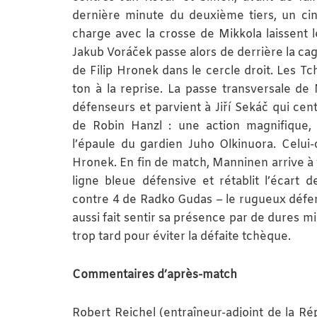
dernière minute du deuxième tiers, un cin
charge avec la crosse de Mikkola laissent l
Jakub Voráček passe alors de derrière la cag
de Filip Hronek dans le cercle droit. Les T
ton à la reprise. La passe transversale d
défenseurs et parvient à Jiří Sekáč qui cent
de Robin Hanzl : une action magnifique,
l’épaule du gardien Juho Olkinuora. Celui-c
Hronek. En fin de match, Manninen arrive à v
ligne bleue défensive et rétablit l’écart 
contre 4 de Radko Gudas – le rugueux défen
aussi fait sentir sa présence par de dures m
trop tard pour éviter la défaite tchèque.
Commentaires d’après-match
Robert Reichel (entraîneur-adjoint de la Rép