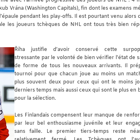
nflé avec l’arrivée progressive des joueurs de NHL : 4 m
 Jakub Vrána (Washington Capitals), fin dont les examens m
’épaule pendant les play-offs. Il est pourtant venu alors q
ale les joueurs tchèques de NHL ont tous très bien ré
Říha justifie d’avoir conservé cette surpopu
stressante par le volonté de bien vérifier l’état de 
de forme de tous les nouveaux arrivants. Il pré
tournoi pour que chacun joue au moins un match
plus souvent deux pour ceux qui ont le moins j
derniers temps mais aussi ceux qui sont le plus en 
pour la sélection.
Les Finlandais compensent leur manque de renfo
par leur bel enthousiasme juvénile et leur eng
sans faille. Le premier tiers-temps reste néa
relativement fermé. Les Tchèques ont l’av