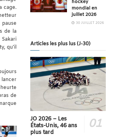
hockey
a cage.
mondial en
juillet 2026
metteur
a pause
30 JUILLET 2026
s de la
 Sakari
Articles les plus lus (J-30)
, qu’il
oujours
 lancer
 heurte
bras de
 marque
JO 2026 – Les
États-Unis, 46 ans
plus tard