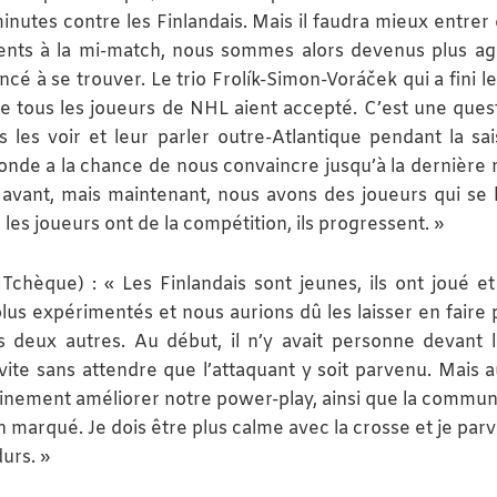
nutes contre les Finlandais. Mais il faudra mieux entrer 
nts à la mi-match, nous sommes alors devenus plus agr
é à se trouver. Le trio Frolík-Simon-Voráček qui a fini l
e tous les joueurs de NHL aient accepté. C’est une ques
s voir et leur parler outre-Atlantique pendant la sais
onde a la chance de nous convaincre jusqu’à la dernière 
s avant, mais maintenant, nous avons des joueurs qui se 
s joueurs ont de la compétition, ils progressent. »
hèque) : « Les Finlandais sont jeunes, ils ont joué et
us expérimentés et nous aurions dû les laisser en faire p
s deux autres. Au début, il n’y avait personne devant 
 vite sans attendre que l’attaquant y soit parvenu. Mais au
ainement améliorer notre power-play, ainsi que la commun
n marqué. Je dois être plus calme avec la crosse et je par
urs. »