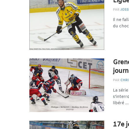
Ligue
PAR
JOSS
Il ne fa
du choc 
Gren
journ
PAR
CHRI
La série
s’inter
libéré ...
17e j