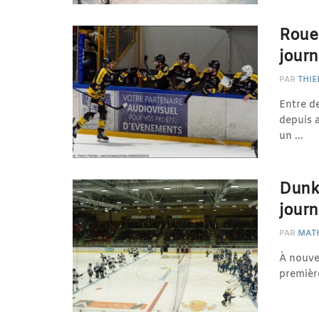
Roue
journ
PAR
THIE
Entre d
depuis a
un ...
Dunke
journ
PAR
MAT
À nouvea
première