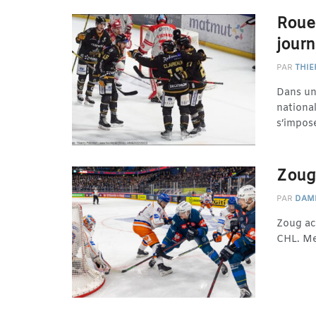
Roue
journ
PAR
THIE
Dans un
nationa
s’impose
Zoug 
PAR
DAMI
Zoug ac
CHL. Men