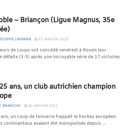
oble – Briançon (Ligue Magnus, 35e
ée)
STOPHE LAPARRA
27 JANVIER 2023
leurs de Loups ont concédé vendredi à Rouen leur
 défaite (3-5) après une incroyable série de 17 victoires
a 25 ans, un club autrichien champion
rope
C BRANCHU
25 JANVIER 2023
5 ans, un coup de tonnerre frappait le hockey européen.
es continentaux avaient été monopolisés depuis ...