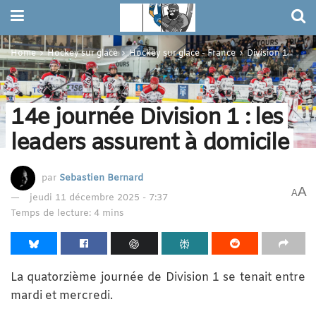
Home
Hockey sur glace
Hockey sur glace - France
Division 1
14e journée Division 1 : les
leaders assurent à domicile
par
Sebastien Bernard
A
A
jeudi 11 décembre 2025 - 7:37
Temps de lecture: 4 mins
La quatorzième journée de Division 1 se tenait entre
mardi et mercredi.