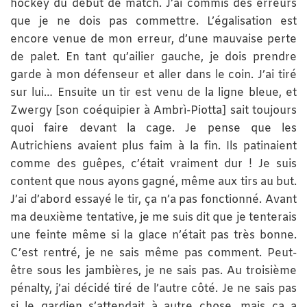
hockey du début de match. J’ai commis des erreurs
que je ne dois pas commettre. L’égalisation est
encore venue de mon erreur, d’une mauvaise perte
de palet. En tant qu’ailier gauche, je dois prendre
garde à mon défenseur et aller dans le coin. J’ai tiré
sur lui… Ensuite un tir est venu de la ligne bleue, et
Zwergy [son coéquipier à Ambrì-Piotta] sait toujours
quoi faire devant la cage. Je pense que les
Autrichiens avaient plus faim à la fin. Ils patinaient
comme des guêpes, c’était vraiment dur ! Je suis
content que nous ayons gagné, même aux tirs au but.
J’ai d’abord essayé le tir, ça n’a pas fonctionné. Avant
ma deuxième tentative, je me suis dit que je tenterais
une feinte même si la glace n’était pas très bonne.
C’est rentré, je ne sais même pas comment. Peut-
être sous les jambières, je ne sais pas. Au troisième
pénalty, j’ai décidé tiré de l’autre côté. Je ne sais pas
si le gardien s’attendait à autre chose, mais ça a