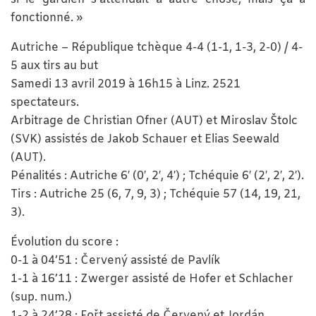
fonctionné. »
Autriche – République tchèque 4-4 (1-1, 1-3, 2-0) / 4-
5 aux tirs au but
Samedi 13 avril 2019 à 16h15 à Linz. 2521
spectateurs.
Arbitrage de Christian Ofner (AUT) et Miroslav Štolc
(SVK) assistés de Jakob Schauer et Elias Seewald
(AUT).
Pénalités : Autriche 6′ (0′, 2′, 4′) ; Tchéquie 6′ (2′, 2′, 2′).
Tirs : Autriche 25 (6, 7, 9, 3) ; Tchéquie 57 (14, 19, 21,
3).
Évolution du score :
0-1 à 04’51 : Červený assisté de Pavlík
1-1 à 16’11 : Zwerger assisté de Hofer et Schlacher
(sup. num.)
1-2 à 24’28 : Fořt assisté de Červený et Jordán