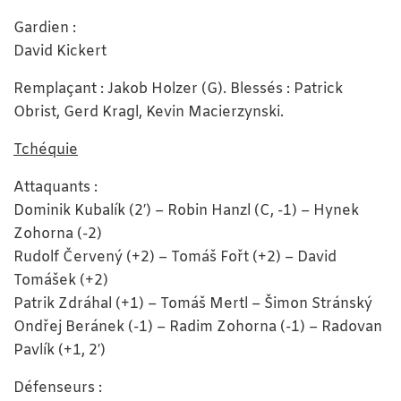
Gardien :
David Kickert
Remplaçant : Jakob Holzer (G). Blessés : Patrick
Obrist, Gerd Kragl, Kevin Macierzynski.
Tchéquie
Attaquants :
Dominik Kubalík (2′) – Robin Hanzl (C, -1) – Hynek
Zohorna (-2)
Rudolf Červený (+2) – Tomáš Fořt (+2) – David
Tomášek (+2)
Patrik Zdráhal (+1) – Tomáš Mertl – Šimon Stránský
Ondřej Beránek (-1) – Radim Zohorna (-1) – Radovan
Pavlík (+1, 2′)
Défenseurs :