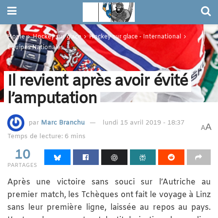
Home
Hockey sur glace
Hockey sur glace - International
Équipes Nationales
Il revient après avoir évité
l’amputation
par
Marc Branchu
lundi 15 avril 2019 - 18:37
A
A
Temps de lecture: 6 mins
10
PARTAGES
Après une victoire sans souci sur l’Autriche au
premier match, les Tchèques ont fait le voyage à Linz
sans leur première ligne, laissée au repos au pays.