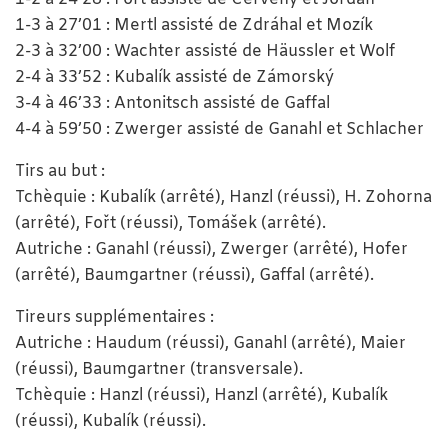
1-3 à 27’01 : Mertl assisté de Zdráhal et Mozík
2-3 à 32’00 : Wachter assisté de Häussler et Wolf
2-4 à 33’52 : Kubalík assisté de Zámorský
3-4 à 46’33 : Antonitsch assisté de Gaffal
4-4 à 59’50 : Zwerger assisté de Ganahl et Schlacher
Tirs au but :
Tchèquie : Kubalík (arrêté), Hanzl (réussi), H. Zohorna
(arrêté), Fořt (réussi), Tomášek (arrêté).
Autriche : Ganahl (réussi), Zwerger (arrêté), Hofer
(arrêté), Baumgartner (réussi), Gaffal (arrêté).
Tireurs supplémentaires :
Autriche : Haudum (réussi), Ganahl (arrêté), Maier
(réussi), Baumgartner (transversale).
Tchèquie : Hanzl (réussi), Hanzl (arrêté), Kubalík
(réussi), Kubalík (réussi).