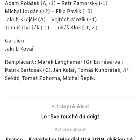
Adam Polášek (A, -1) – Petr Zámorský (-1)
Michal Jordán (+2) – Filip Pavlík (+3)
Jakub Krejčík (A) – Vojtěch Mozík (+1)
Tomáš Dvořák (-1) – Lukáš Klok (-1, 2′)
Gardien :
Jakub Kovář
Remplaçant : Marek Langhamer (G). En réserve :
Patrik Bartošák (G), Jan Kolář, Tomáš Kundrátek, Jiří
Sekáč, Tomáš Zohorna, Michal Řepík.
Article précédent
Le rêve touché du doigt
Article suivant