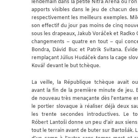
lendemain dans la petite Nitra Aréna où l’o
apports visibles dans le jeu de chacun des
respectivement les meilleurs exemples. Milo
son effectif du jour pas moins de cinq nouv
sous les drapeaux, Jakub Voráček et Radko 
changements – quatre en tout – qui conce
Bondra, Dávid Buc et Patrik Svitana. Évid
remplaçant Július Hudáček dans la cage slov
Kovář devant le but tchèque.
La veille, la République tchèque avait ou
avant la fin de la première minute de jeu. 
de nouveau très menaçante dès l’entame en
le portier slovaque à réaliser déjà deux s
les trente secondes introductives. Le t
Róbert Lantoši donne un peu d’air aux sien
tout le terrain avant de buter sur Bartošák. L