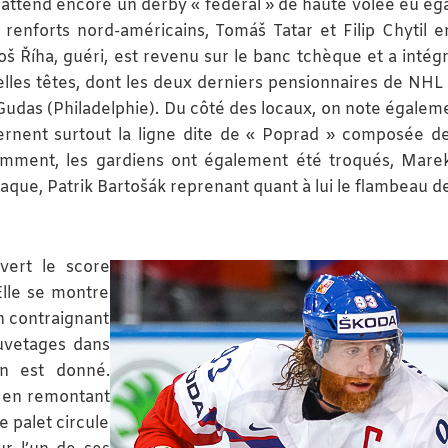
n attend encore un derby « fédéral » de haute volée eu ég
 renforts nord-américains, Tomáš Tatar et Filip Chytil e
š Říha, guéri, est revenu sur le banc tchèque et a intég
elles têtes, dont les deux derniers pensionnaires de NHL 
Gudas (Philadelphie). Du côté des locaux, on note égalem
rnent surtout la ligne dite de « Poprad » composée d
emment, les gardiens ont également été troqués, Marek
aque, Patrik Bartošák reprenant quant à lui le flambeau d
vert le score
Elle se montre
 contraignant
auvetages dans
on est donné.
s en remontant
e palet circule