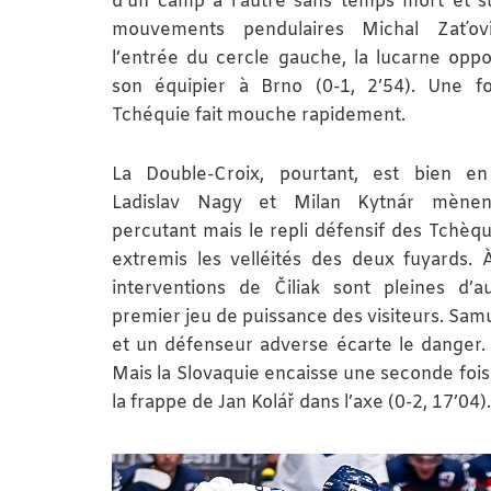
d’un camp à l’autre sans temps mort et su
mouvements pendulaires Michal Zaťov
l’entrée du cercle gauche, la lucarne oppo
son équipier à Brno (0-1, 2’54). Une fo
Tchéquie fait mouche rapidement.
La Double-Croix, pourtant, est bien e
Ladislav Nagy et Milan Kytnár mène
percutant mais le repli défensif des Tchèqu
extremis les velléités des deux fuyards. À 
interventions de Čiliak sont pleines d’au
premier jeu de puissance des visiteurs. Sa
et un défenseur adverse écarte le danger. 
Mais la Slovaquie encaisse une seconde foi
la frappe de Jan Kolář dans l’axe (0-2, 17’04).