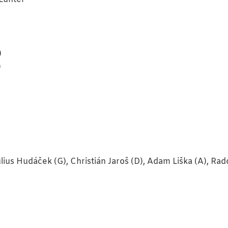
)
)
úlius Hudáček (G), Christián Jaroš (D), Adam Liška (A), Ra