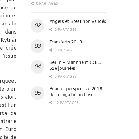
0 PARTAGES
ence de
riante.
Angers et Brest non validés
dans le
0 PARTAGES
in dans
 Kytnár
Transferts 2013
se crée
0 PARTAGES
l’issue
Berlin – Mannheim (DEL,
51e journée)
0 PARTAGES
arquées
te bien
Bilan et perspective 2018
de la Liiga finlandaise
s alors
12 PARTAGES
est l’un
orce de
trarie
en Euro
cité de