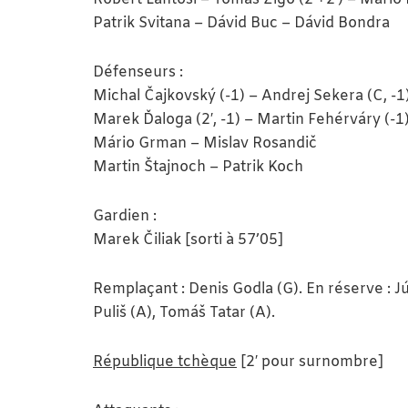
Patrik Svitana – Dávid Buc – Dávid Bondra
Défenseurs :
Michal Čajkovský (-1) – Andrej Sekera (C, -1
Marek Ďaloga (2′, -1) – Martin Fehérváry (-1
Mário Grman – Mislav Rosandič
Martin Štajnoch – Patrik Koch
Gardien :
Marek Čiliak [sorti à 57’05]
Remplaçant : Denis Godla (G). En réserve : J
Puliš (A), Tomáš Tatar (A).
République tchèque
[2′ pour surnombre]