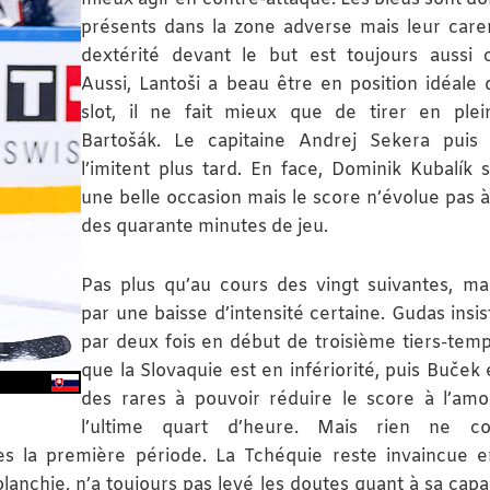
présents dans la zone adverse mais leur car
dextérité devant le but est toujours aussi c
Aussi, Lantoši a beau être en position idéale 
slot, il ne fait mieux que de tirer en ple
Bartošák. Le capitaine Andrej Sekera puis
l’imitent plus tard. En face, Dominik Kubalík 
une belle occasion mais le score n’évolue pas à 
des quarante minutes de jeu.
Pas plus qu’au cours des vingt suivantes, m
par une baisse d’intensité certaine. Gudas insis
par deux fois en début de troisième tiers-temp
que la Slovaquie est en infériorité, puis Buček 
des rares à pouvoir réduire le score à l’am
l’ultime quart d’heure. Mais rien ne con
ès la première période. La Tchéquie reste invaincue 
lanchie, n’a toujours pas levé les doutes quant à sa capa