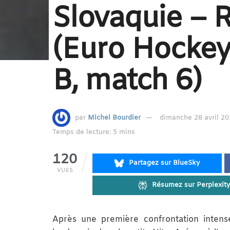
Slovaquie – 
(Euro Hockey
B, match 6)
par
Michel Bourdier
dimanche 28 avril 20
Temps de lecture: 5 mins
120
Partagez sur BlueSky
VUES
Résumez sur Perplexity
Après une première confrontation intens