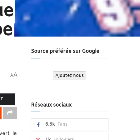
ue
pe
Source préférée sur Google
A
Ajoutez nous
A
PT
Réseaux sociaux
6.6k
Fans
vert le
1k
Followers