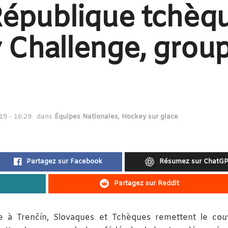
République tchèq
 Challenge, grou
19 - 16:29
dans
Équipes Nationales
,
Hockey sur glace
Partagez sur Facebook
Résumez sur ChatG
Partagez sur Reddit
e à Trenčín, Slovaques et Tchèques remettent le cou