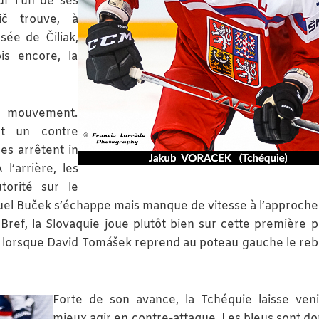
r l’un de ses
ič trouve, à
sée de Čiliak,
is encore, la
n mouvement.
nt un contre
es arrêtent in
l’arrière, les
torité sur le
muel Buček s’échappe mais manque de vitesse à l’approche
Bref, la Slovaquie joue plutôt bien sur cette première p
s lorsque David Tomášek reprend au poteau gauche le re
Forte de son avance, la Tchéquie laisse ven
mieux agir en contre-attaque. Les bleus sont do