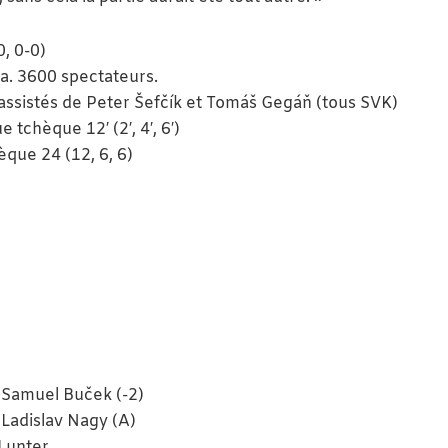
, 0-0)
na. 3600 spectateurs.
assistés de Peter Šefčík et Tomáš Gegáň (tous SVK)
ue tchèque 12′ (2′, 4′, 6′)
hèque 24 (12, 6, 6)
 – Samuel Buček (-2)
 Ladislav Nagy (A)
 Lunter