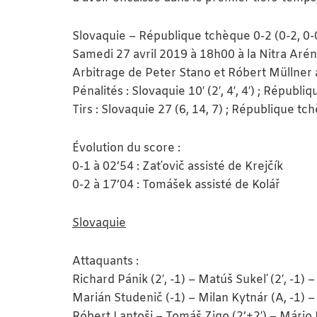
Slovaquie – République tchèque 0-2 (0-2, 0-0
Samedi 27 avril 2019 à 18h00 à la Nitra Aré
Arbitrage de Peter Stano et Róbert Müllner 
Pénalités : Slovaquie 10′ (2′, 4′, 4′) ; Républiq
Tirs : Slovaquie 27 (6, 14, 7) ; République tc
Évolution du score :
0-1 à 02’54 : Zaťovič assisté de Krejčík
0-2 à 17’04 : Tomášek assisté de Kolář
Slovaquie
Attaquants :
Richard Pánik (2′, -1) – Matúš Sukeľ (2′, -1)
Marián Studenič (-1) – Milan Kytnár (A, -1) –
Róbert Lantoši – Tomáš Zigo (2’+2′) – Mário