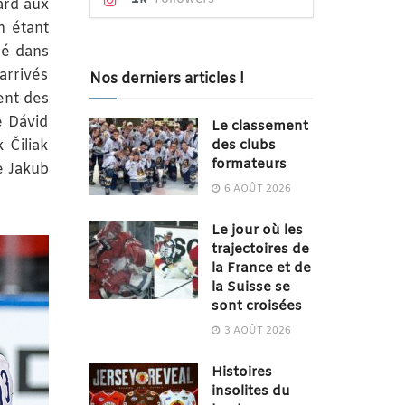
ard aux
n étant
ré dans
arrivés
Nos derniers articles !
ent des
e Dávid
Le classement
des clubs
 Čiliak
formateurs
e Jakub
6 AOÛT 2026
Le jour où les
trajectoires de
la France et de
la Suisse se
sont croisées
3 AOÛT 2026
Histoires
insolites du