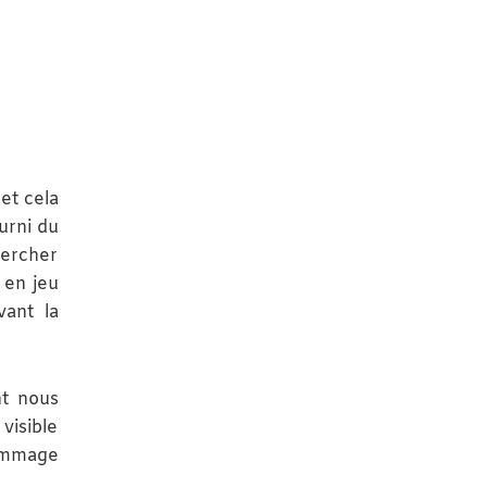
et cela
urni du
hercher
 en jeu
vant la
nt nous
visible
Dommage