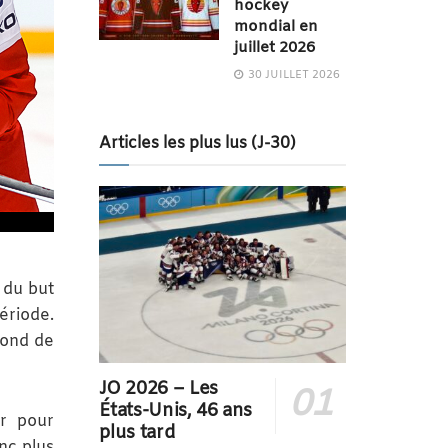
hockey
mondial en
juillet 2026
30 JUILLET 2026
Articles les plus lus (J-30)
 du but
ériode.
bond de
JO 2026 – Les
États-Unis, 46 ans
ir pour
plus tard
nc plus