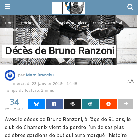
Home
Hockey sur glace
Hockey sur glace - France
Général
France
Décès de Bruno Ranzoni
par
Marc Branchu
A
A
mercredi 23 janvier 2019 - 14:48
Temps de lecture: 2 mins
34
PARTAGES
Avec le décès de Bruno Ranzoni, à l’âge de 91 ans, le
club de Chamonix vient de perdre l’un de ses plus
célèbres gardiens de but qui aura marqué l’histoire